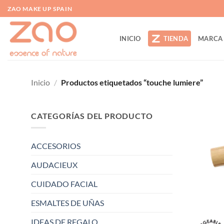
Saltar
ZAO MAKE UP SPAIN
al
contenido
INICIO
TIENDA
MARCA
Inicio
/
Productos etiquetados “touche lumiere”
CATEGORÍAS DEL PRODUCTO
ACCESORIOS
AUDACIEUX
CUIDADO FACIAL
ESMALTES DE UÑAS
IDEAS DE REGALO