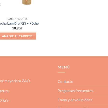
ILUMINADORES
uche Lumière 723 – Pêche
18,90
€
AÑADIR AL CARRITO
MENÚ
dor mayorista ZAO
Contacto
Preguntas frecuentes
ature
Envío y devoluciones
 ZAO