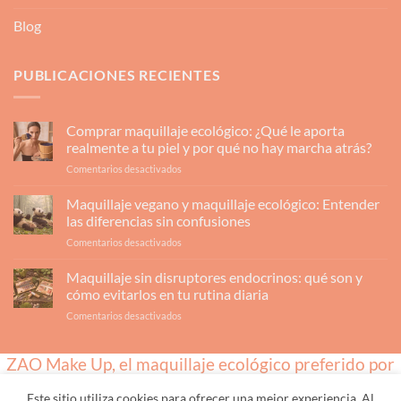
Blog
PUBLICACIONES RECIENTES
Comprar maquillaje ecológico: ¿Qué le aporta
realmente a tu piel y por qué no hay marcha atrás?
en
Comentarios desactivados
Comprar
maquillaje
Maquillaje vegano y maquillaje ecológico: Entender
ecológico:
las diferencias sin confusiones
¿Qué
en
Comentarios desactivados
le
Maquillaje
aporta
vegano
Maquillaje sin disruptores endocrinos: qué son y
realmente
y
a
cómo evitarlos en tu rutina diaria
maquillaje
tu
en
Comentarios desactivados
ecológico:
piel
Maquillaje
Entender
y
sin
las
por
ZAO Make Up, el maquillaje ecológico preferido por
disruptores
diferencias
qué
endocrinos:
sin
los profesionales
no
qué
confusiones
hay
Este sitio utiliza cookies para ofrecer una mejor experiencia. Al