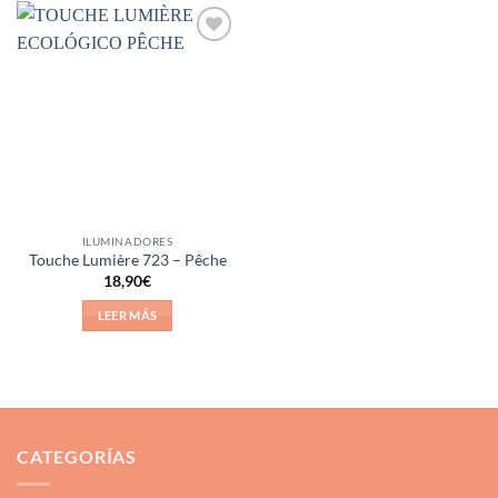
Añadir
a la
lista de
deseos
ILUMINADORES
Touche Lumière 723 – Pêche
18,90
€
LEER MÁS
CATEGORÍAS