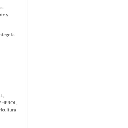
as
nte y
otege la
L,
PHEROL,
cultura