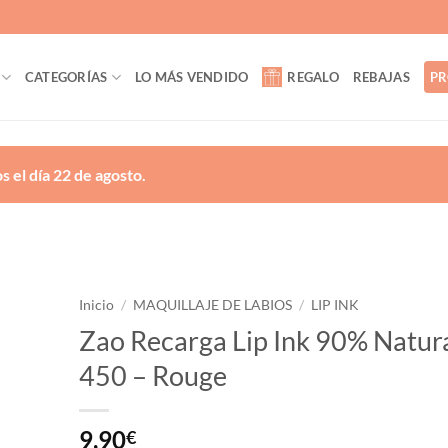
CATEGORÍAS
LO MÁS VENDIDO
REGALO
REBAJAS
PR
 el día 22 de agosto.
Inicio
/
MAQUILLAJE DE LABIOS
/
LIP INK
Zao Recarga Lip Ink 90% Natur
ñadir
450 – Rouge
a la
lista
de
eseos
9,90
€