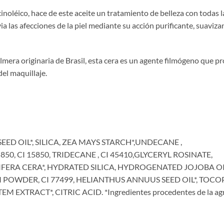
icinoléico, hace de este aceite un tratamiento de belleza con todas l
 las afecciones de la piel mediante su acción purificante, suaviza
lmera originaria de Brasil, esta cera es un agente filmógeno que pr
del maquillaje.
ED OIL*, SILICA, ZEA MAYS STARCH*,UNDECANE ,
50, CI 15850, TRIDECANE , CI 45410,GLYCERYL ROSINATE,
IFERA CERA*, HYDRATED SILICA, HYDROGENATED JOJOBA OI
POWDER, CI 77499, HELIANTHUS ANNUUS SEED OIL*, TOCO
RACT*, CITRIC ACID. *Ingredientes procedentes de la agri