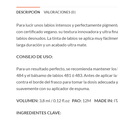
DESCRIPCIÓN
VALORACIONES (0)
Para lucir unos labios intensos y perfectamente pigmenta
con certificado vegano. su textura innovadora y ultra fin
labios desnudos. La tinta de labios se aplica muy fácilme
larga duración y un acabado ultra mate.
CONSEJO DE USO:
Para un resultado perfecto, se recomienda mantener los la
484 y el bálsamo de labios 481 ó 483. Antes de aplicar la
contra el borde del frasco para tomar la dosis adecuada y
suavemente con su aplicador de espuma.
VOLUMEN:
3,8 ml / 0.12 fl.oz
PAO:
12M
MADE IN:
IT
INGREDIENTES CLAVE: