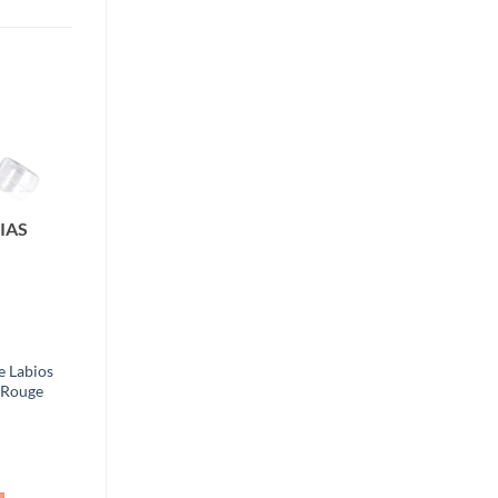
Añadir
a la
lista de
deseos
IAS
e Labios
 Rouge