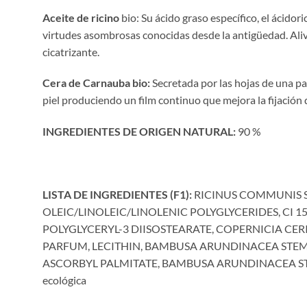
Aceite de ricino
bio: Su ácido graso específico, el ácidor
virtudes asombrosas conocidas desde la antigüedad. Alivia
cicatrizante.
Cera de Carnauba bio:
Secretada por las hojas de una pa
piel produciendo un film continuo que mejora la fijación 
INGREDIENTES DE ORIGEN NATURAL:
90 %
LISTA DE INGREDIENTES (F1):
RICINUS COMMUNIS SE
OLEIC/LINOLEIC/LINOLENIC POLYGLYCERIDES, CI 158
POLYGLYCERYL-3 DIISOSTEARATE, COPERNICIA CER
PARFUM, LECITHIN, BAMBUSA ARUNDINACEA STEM 
ASCORBYL PALMITATE, BAMBUSA ARUNDINACEA STEM EXT
ecológica