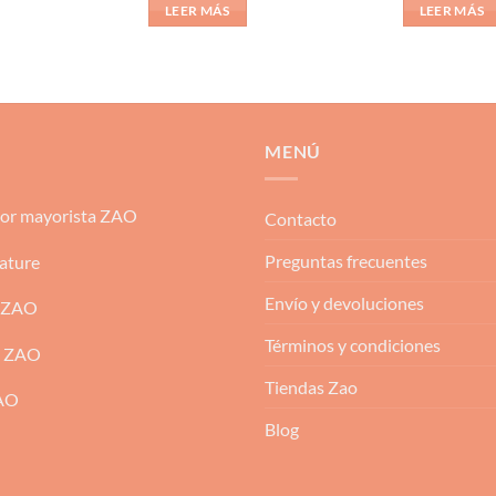
2
de
LEER MÁS
LEER MÁS
5
MENÚ
dor mayorista ZAO
Contacto
Preguntas frecuentes
ature
Envío y devoluciones
 ZAO
Términos y condiciones
m ZAO
Tiendas Zao
ZAO
Blog