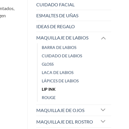
CUIDADO FACIAL
entados,
gen
ESMALTES DE UÑAS
IDEAS DE REGALO
MAQUILLAJE DE LABIOS
BARRA DE LABIOS
CUIDADO DE LABIOS
GLOSS
LACA DE LABIOS
MARIA ANGELES
María
LÁPICES DE LABIOS
Zaoista
Zao
LIP INK
ROUGE
5/5
MAQUILLAJE DE OJOS
No suelo maquillarme, no me
Precioso color
MAQUILLAJE DEL ROSTRO
gu
...
Hace 2 años