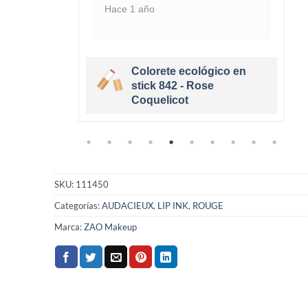
Hace 1 año
Colorete ecológico en
cológico
stick 842 - Rose
e
Coquelicot
SKU:
111450
Categorías:
AUDACIEUX
,
LIP INK
,
ROUGE
Marca:
ZAO Makeup