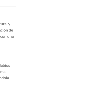
ural y
ación de
, con una
labios
puma
ándola