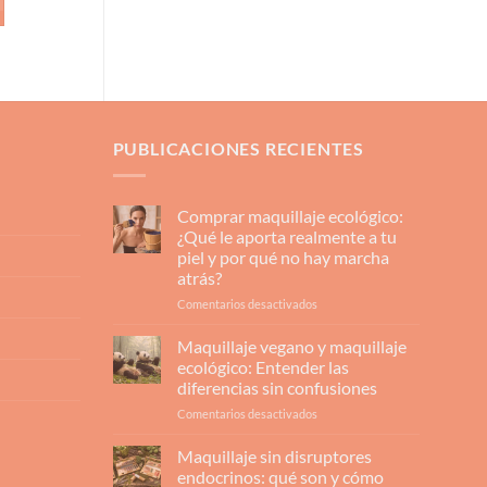
PUBLICACIONES RECIENTES
Comprar maquillaje ecológico:
¿Qué le aporta realmente a tu
piel y por qué no hay marcha
atrás?
en
Comentarios desactivados
Comprar
maquillaje
Maquillaje vegano y maquillaje
ecológico:
ecológico: Entender las
¿Qué
diferencias sin confusiones
le
en
Comentarios desactivados
aporta
Maquillaje
realmente
vegano
a
Maquillaje sin disruptores
y
tu
endocrinos: qué son y cómo
maquillaje