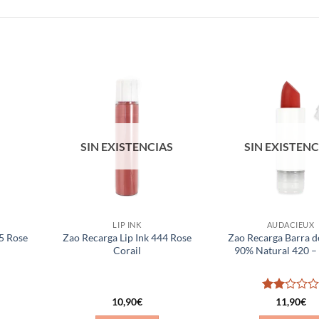
Añadir
Añadir
a la
a la
lista de
lista de
deseos
deseos
SIN EXISTENCIAS
SIN EXISTENC
LIP INK
AUDACIEUX
45 Rose
Zao Recarga Lip Ink 444 Rose
Zao Recarga Barra d
Corail
90% Natural 420 –
Valorado
10,90
€
11,90
€
con