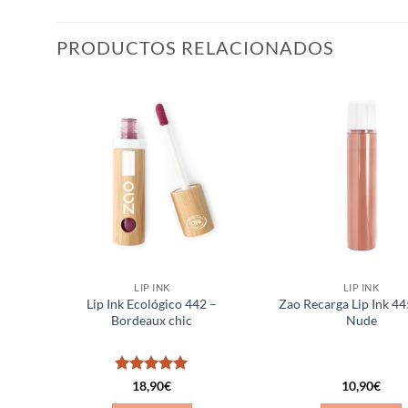
PRODUCTOS RELACIONADOS
ñadir
Añadir
a la
a la
ista de
lista de
eseos
deseos
LIP INK
LIP INK
3 –
Lip Ink Ecológico 442 –
Zao Recarga Lip Ink 4
Bordeaux chic
Nude
Valorado
18,90
€
10,90
€
con
5
de 5