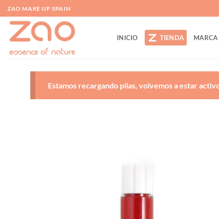
Saltar
ZAO MAKE UP SPAIN
al
contenido
INICIO
TIENDA
MARCA
Estamos recargando pilas, volvemos a estar activos
A
d