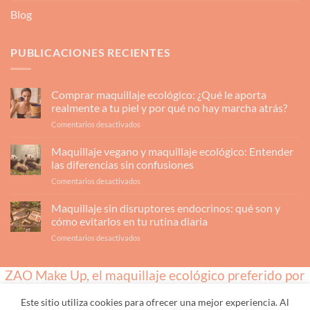
Blog
PUBLICACIONES RECIENTES
Comprar maquillaje ecológico: ¿Qué le aporta
realmente a tu piel y por qué no hay marcha atrás?
en
Comentarios desactivados
Comprar
maquillaje
Maquillaje vegano y maquillaje ecológico: Entender
ecológico:
las diferencias sin confusiones
¿Qué
en
Comentarios desactivados
le
Maquillaje
aporta
vegano
Maquillaje sin disruptores endocrinos: qué son y
realmente
y
a
cómo evitarlos en tu rutina diaria
maquillaje
tu
en
Comentarios desactivados
ecológico:
piel
Maquillaje
Entender
y
sin
las
por
ZAO Make Up, el maquillaje ecológico preferido por
disruptores
diferencias
qué
endocrinos:
sin
los profesionales
no
qué
confusiones
hay
Este sitio utiliza cookies para ofrecer una mejor experiencia. Al
son