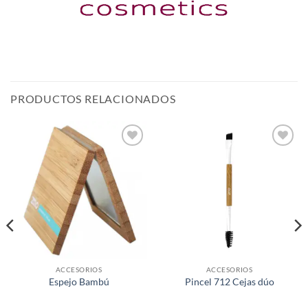
PRODUCTOS RELACIONADOS
Añadir
Añadir
a la
a la
lista de
lista de
deseos
deseos
ACCESORIOS
ACCESORIOS
Espejo Bambú
Pincel 712 Cejas dúo