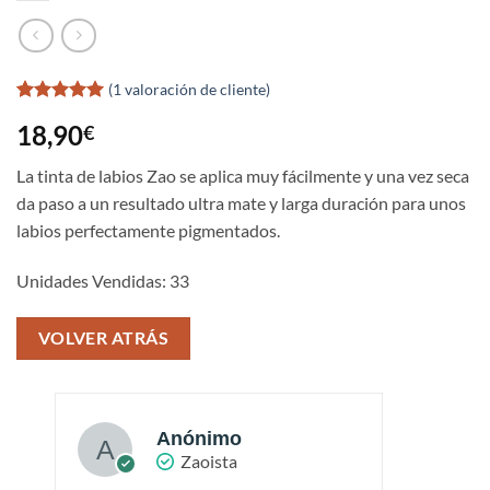
(
1
valoración de cliente)
Valorado
1
18,90
€
con
5
de 5
en base a
valoración
La tinta de labios Zao se aplica muy fácilmente y una vez seca
de un
da paso a un resultado ultra mate y larga duración para unos
cliente
labios perfectamente pigmentados.
Unidades Vendidas: 33
VOLVER ATRÁS
Anónimo
Zaoista