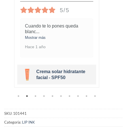
5/5
Cuando te lo pones queda
¡Este
blanc
...
marav
Mostrar más
Mostra
Hace 1 año
Hace 
Crema solar hidratante
r
facial - SPF50
SKU:
101441
Categoría:
LIP INK