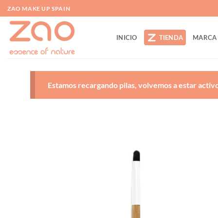
Saltar
ZAO MAKE UP SPAIN
al
contenido
INICIO
TIENDA
MARCA
Estamos recargando pilas, volvemos a estar activos
A
d