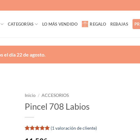
CATEGORÍAS
LO MÁS VENDIDO
REGALO
REBAJAS
PR
 el día 22 de agosto.
Inicio
/
ACCESORIOS
Pincel 708 Labios
ñadir
a la
lista
de
(
1
valoración de cliente)
eseos
Valorado
1