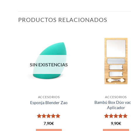
PRODUCTOS RELACIONADOS
ñadir
Añadir
a la
a la
ista de
lista de
eseos
deseos
SIN EXISTENCIAS
ACCESORIOS
ACCESORIOS
Bambú Box Dúo vac
 XL
Esponja Blender Zao
Aplicador
Valorado
Valorado
7,90
€
9,90
€
con
5
de 5
con
5
de 5