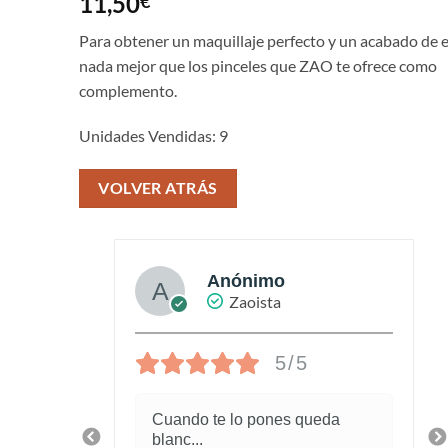
11,50
€
con
5
de 5
en base a
valoración
Para obtener un maquillaje perfecto y un acabado de 
de un
nada mejor que los pinceles que ZAO te ofrece como
cliente
complemento.
Unidades Vendidas: 9
VOLVER ATRÁS
Anónimo
Zaoista
5/5
piel
Cuando te lo pones queda
blanc
...