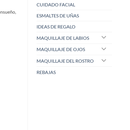
CUIDADO FACIAL
ensueño,
ESMALTES DE UÑAS
IDEAS DE REGALO
MAQUILLAJE DE LABIOS
MAQUILLAJE DE OJOS
MAQUILLAJE DEL ROSTRO
REBAJAS
ELISABETH L.
Raqu
Zaoista
Zao
5/5
¡Este sacapuntas es una
Me ha dejado 
maravi
...
cobe
...