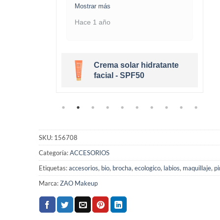
Mostrar más
Hace 1 año
Crema solar hidratante
eige Clair
facial - SPF50
SKU:
156708
Categoría:
ACCESORIOS
Etiquetas:
accesorios
,
bio
,
brocha
,
ecologico
,
labios
,
maquillaje
,
pi
Marca:
ZAO Makeup