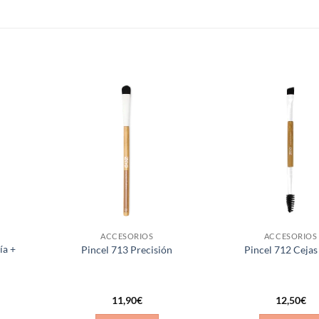
Añadir
Añadir
a la
a la
lista de
lista de
deseos
deseos
ACCESORIOS
ACCESORIOS
ía +
Pincel 713 Precisión
Pincel 712 Cejas
11,90
€
12,50
€