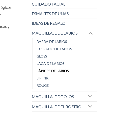
CUIDADO FACIAL
lógicos
y
ESMALTES DE UÑAS
IDEAS DE REGALO
nsos y
MAQUILLAJE DE LABIOS
BARRA DE LABIOS
CUIDADO DE LABIOS
GLOSS
LACA DE LABIOS
LÁPICES DE LABIOS
LIP INK
ELISABETH L.
Raqu
ROUGE
Zaoista
Zao
MAQUILLAJE DE OJOS
5/5
MAQUILLAJE DEL ROSTRO