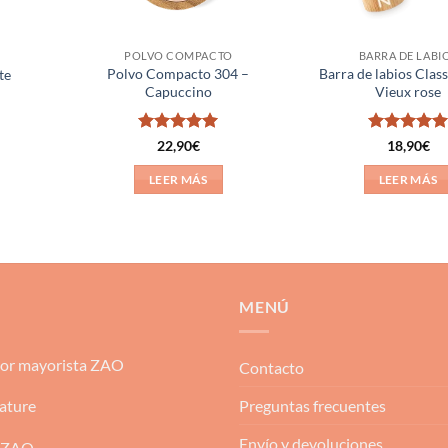
POLVO COMPACTO
BARRA DE LABI
Polvo Compacto 304 –
Barra de labios Clas
te
Capuccino
Vieux rose
Valorado
Valorado
22,90
€
18,90
€
con
5
de 5
con
5
de 5
LEER MÁS
LEER MÁS
MENÚ
dor mayorista ZAO
Contacto
Preguntas frecuentes
ature
Envío y devoluciones
 ZAO