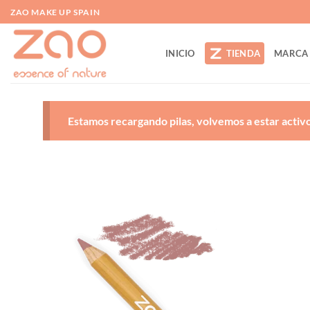
Saltar
ZAO MAKE UP SPAIN
al
contenido
INICIO
TIENDA
MARCA
Estamos recargando pilas, volvemos a estar activos
A
d