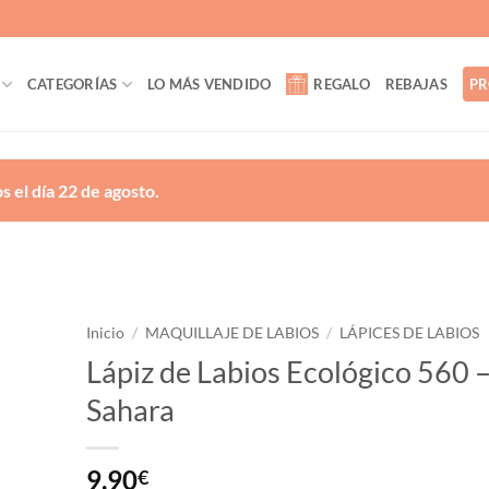
CATEGORÍAS
LO MÁS VENDIDO
REGALO
REBAJAS
PR
 el día 22 de agosto.
Inicio
/
MAQUILLAJE DE LABIOS
/
LÁPICES DE LABIOS
Lápiz de Labios Ecológico 560 
ñadir
Sahara
a la
lista
de
eseos
9,90
€