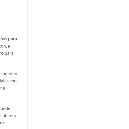
añas para
e y, a
ro para
ma pueden
lalas con
r a
 puede
 labios y
yor