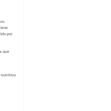
sos
tiene
cido por
a, que
 nutritivo