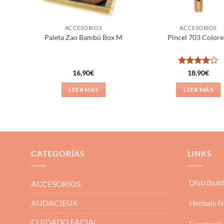
ACCESORIOS
ACCESORIOS
pacto
Paleta Zao Bambú Box M
Pincel 703 Colore
Valorado
16,90
€
18,90
€
con
4
de
5
LEER MÁS
LEER MÁS
CATEGORÍAS
LINKS
Distribui
ACCESORIOS
AUDACIEUX
Herbals N
CUIDADO FACIAL
Facebook