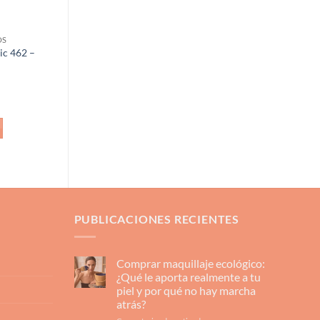
OS
sic 462 –
PUBLICACIONES RECIENTES
Comprar maquillaje ecológico:
¿Qué le aporta realmente a tu
piel y por qué no hay marcha
atrás?