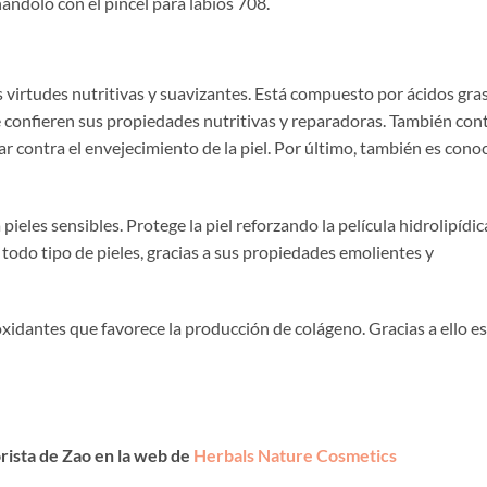
inándolo con el pincel para labios 708.
 virtudes nutritivas y suavizantes. Está compuesto por ácidos gra
ue le confieren sus propiedades nutritivas y reparadoras. También con
r contra el envejecimiento de la piel. Por último, también es cono
ieles sensibles. Protege la piel reforzando la película hidrolipídic
todo tipo de pieles, gracias a sus propiedades emolientes y
oxidantes que favorece la producción de colágeno. Gracias a ello es
rista de Zao en la web de
Herbals Nature Cosmetics