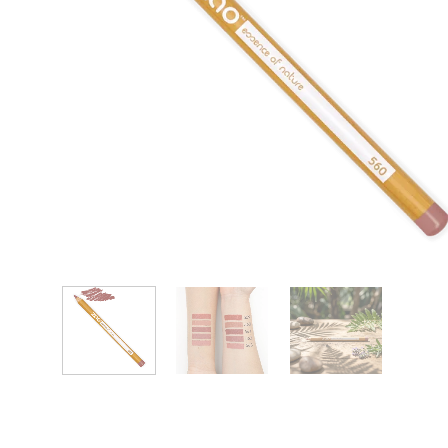
Anónimo
Elena V.
Zaoista
Zaoista
5/5
5/5