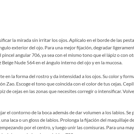
car la mirada sin irritar los ojos. Aplícalo en el borde de las pest
gulo exterior del ojo. Para una mejor fijación, degradar ligerament
 pincel angular 706, ya sea con el mismo tono que el lápiz o con ot
iz Beige Nude 564 en el ángulo interno del ojo y en la mucosa.
en la forma del rostro y da intensidad a los ojos. Su color y for
ión Zao. Escoge el tono que coincida con el color de tus cejas. Cepíl
ápiz de cejas en las zonas que necesites corregir o intensificar. Volve
jar el contorno de la boca además de dar volumen a los labios. Se
na laca o un gloss de labios. Prolonga la fijación del maquillaje de
s empezando por el centro, y luego unir las comisuras. Para una ma