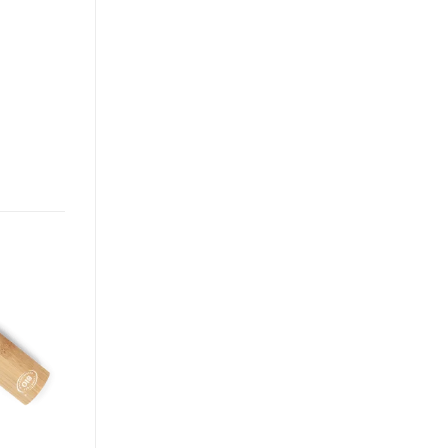
Añadir
a la
lista de
deseos