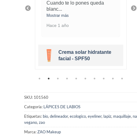
piel
Cuando te lo pones queda
blanc
...
Mostrar más
Hace 1 año
Crema solar hidratante
eige Clair
facial - SPF50
SKU:
101560
Categoría:
LÁPICES DE LABIOS
Etiquetas:
bio
,
delineador
,
ecologico
,
eyeliner
,
lapiz
,
maquillaje
,
na
vegano
,
zao
Marca:
ZAO Makeup