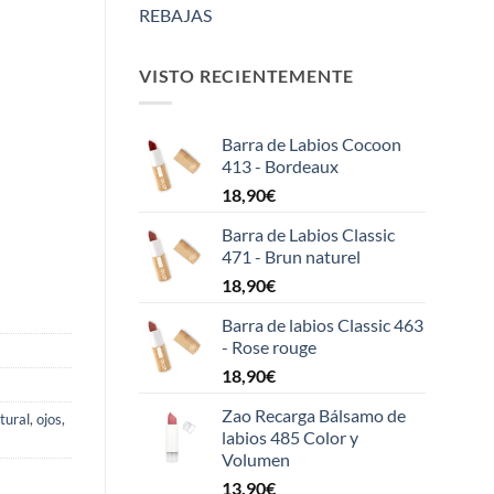
¡Este sacapuntas es una
Me ha dejado 
REBAJAS
maravi
...
cobe
...
Mostrar más
Mostrar más
VISTO RECIENTEMENTE
Hace 1 año
Hace 1 año
Barra de Labios Cocoon
413 - Bordeaux
Lápiz de
18,90
€
Sacapuntas Zao
567 - B
Barra de Labios Classic
471 - Brun naturel
18,90
€
Barra de labios Classic 463
- Rose rouge
18,90
€
Zao Recarga Bálsamo de
tural
,
ojos
,
labios 485 Color y
Volumen
13,90
€