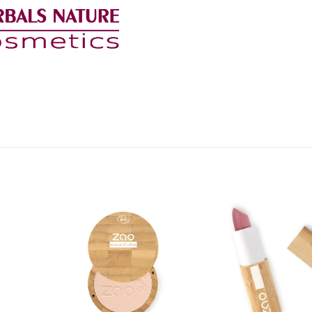
Añadir
Añadir
a la
a la
lista de
lista de
deseos
deseos