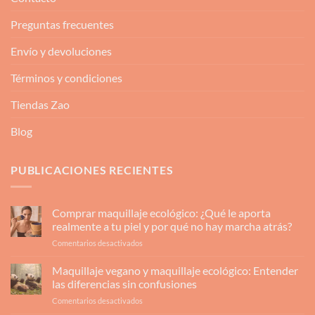
Preguntas frecuentes
Envío y devoluciones
Términos y condiciones
Tiendas Zao
Blog
PUBLICACIONES RECIENTES
Comprar maquillaje ecológico: ¿Qué le aporta
realmente a tu piel y por qué no hay marcha atrás?
en
Comentarios desactivados
Comprar
maquillaje
Maquillaje vegano y maquillaje ecológico: Entender
ecológico:
las diferencias sin confusiones
¿Qué
en
Comentarios desactivados
le
Maquillaje
aporta