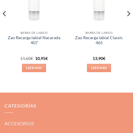
BARRA DE LABIOS
BARRA DE LABIOS
Zao Recarga labial Nacarada
Zao Recarga labial Classic
407
465
El
El
14,60
€
10,95
€
13,90
€
precio
precio
original
actual
LEER MÁS
LEER MÁS
era:
es:
14,60€.
10,95€.
CATEGORÍAS
ACCESORIOS