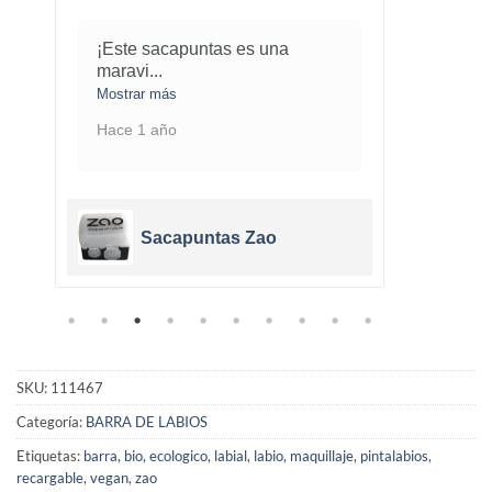
¡Este sacapuntas es una
Me ha
maravi
...
cobe
.
Mostrar más
Mostra
Hace 1 año
Hace 
Sacapuntas Zao
SKU:
111467
Categoría:
BARRA DE LABIOS
Etiquetas:
barra
,
bio
,
ecologico
,
labial
,
labio
,
maquillaje
,
pintalabios
,
recargable
,
vegan
,
zao