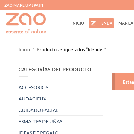
Saltar
ZAO MAKE UP SPAIN
al
contenido
INICIO
TIENDA
MARCA
Inicio
/
Productos etiquetados “blender”
CATEGORÍAS DEL PRODUCTO
Estam
ACCESORIOS
AUDACIEUX
CUIDADO FACIAL
ESMALTES DE UÑAS
IDEAS DE REGALO