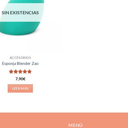
SIN EXISTENCIAS
ACCESORIOS
Esponja Blender Zao
Valorado
7,90
€
con
5
de 5
LEER MÁS
MENÚ