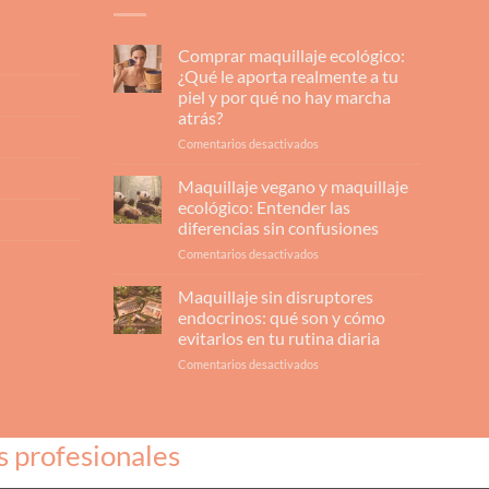
Comprar maquillaje ecológico:
¿Qué le aporta realmente a tu
piel y por qué no hay marcha
atrás?
en
Comentarios desactivados
Comprar
maquillaje
Maquillaje vegano y maquillaje
ecológico:
ecológico: Entender las
¿Qué
diferencias sin confusiones
le
en
Comentarios desactivados
aporta
Maquillaje
realmente
vegano
a
Maquillaje sin disruptores
y
tu
endocrinos: qué son y cómo
maquillaje
piel
evitarlos en tu rutina diaria
ecológico:
y
en
Comentarios desactivados
Entender
por
Maquillaje
las
qué
sin
diferencias
no
disruptores
sin
hay
endocrinos:
confusiones
marcha
s profesionales
qué
atrás?
son