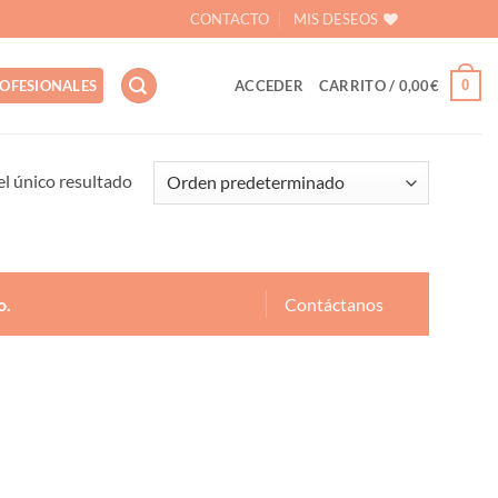
CONTACTO
MIS DESEOS
0
OFESIONALES
ACCEDER
CARRITO /
0,00
€
l único resultado
o.
Contáctanos