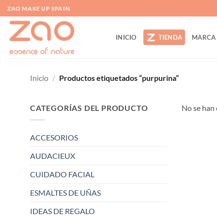
Saltar
ZAO MAKE UP SPAIN
al
contenido
INICIO
TIENDA
MARCA
Inicio
/
Productos etiquetados “purpurina”
CATEGORÍAS DEL PRODUCTO
No se han 
ACCESORIOS
AUDACIEUX
CUIDADO FACIAL
ESMALTES DE UÑAS
IDEAS DE REGALO