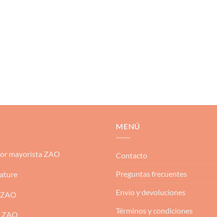
MENÚ
dor mayorista ZAO
Contacto
Preguntas frecuentes
ature
Envío y devoluciones
 ZAO
Términos y condiciones
m ZAO