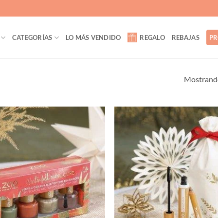
CATEGORÍAS
LO MÁS VENDIDO
REGALO
REBAJAS
PR
Mostrando
Añadir
a la
lista de
deseos