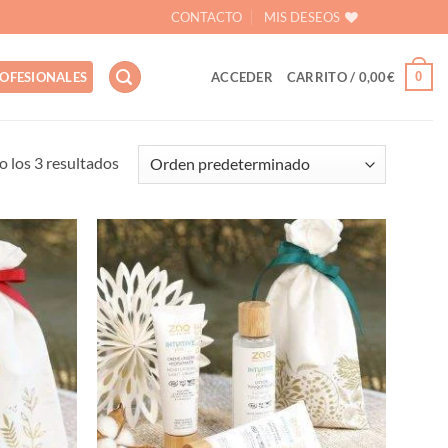
CONTACTO
MIS DESEOS
0
OFESIONALES
ACCEDER
CARRITO /
0,00
€
 los 3 resultados
Añadir
Añadir
a la
a la
lista de
lista de
deseos
deseos