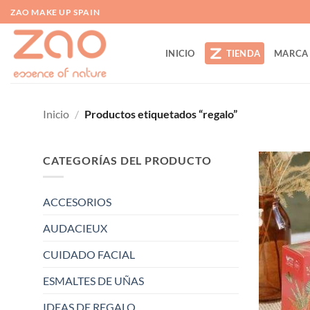
Saltar
ZAO MAKE UP SPAIN
al
contenido
INICIO
TIENDA
MARCA
Inicio
/
Productos etiquetados “regalo”
CATEGORÍAS DEL PRODUCTO
ACCESORIOS
AUDACIEUX
CUIDADO FACIAL
ESMALTES DE UÑAS
IDEAS DE REGALO