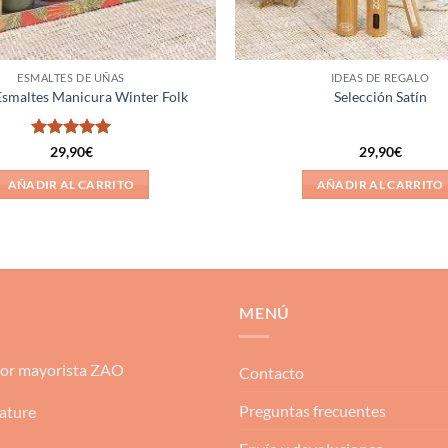
ESMALTES DE UÑAS
IDEAS DE REGALO
Esmaltes Manicura Winter Folk
Selección Satín
Valorado
29,90
€
29,90
€
con
5
de 5
AÑADIR AL CARRITO
AÑADIR AL CARRITO
MENÚ
dor mayorista ZAO
Contacto
Preguntas frecuentes
ature