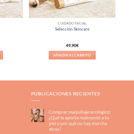
CUIDADO FACIAL
Selección Skincare
49,90
€
AÑADIR AL CARRITO
PUBLICACIONES RECIENTES
Comprar maquillaje ecológico:
¿Qué le aporta realmente a tu
piel y por qué no hay marcha
atrás?