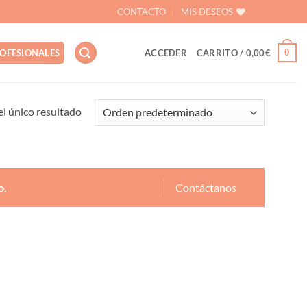
CONTACTO
MIS DESEOS
0
OFESIONALES
ACCEDER
CARRITO /
0,00
€
l único resultado
o.
Contáctanos