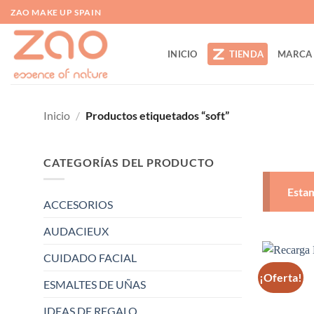
Saltar
ZAO MAKE UP SPAIN
al
contenido
INICIO
TIENDA
MARCA
Inicio
/
Productos etiquetados “soft”
CATEGORÍAS DEL PRODUCTO
Estam
ACCESORIOS
AUDACIEUX
CUIDADO FACIAL
¡Oferta!
ESMALTES DE UÑAS
IDEAS DE REGALO