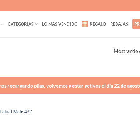
CATEGORÍAS
LO MÁS VENDIDO
REGALO
REBAJAS
PR
Mostrando e
os recargando pilas, volvemos a estar activos el día 22 de agost
Añadir
a la
lista de
deseos