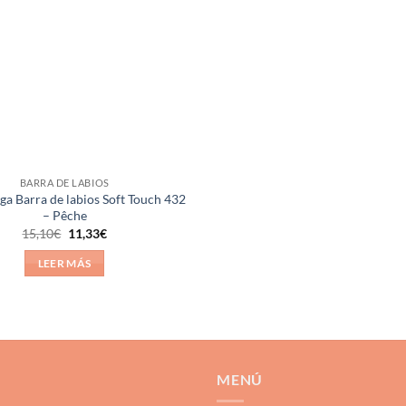
BARRA DE LABIOS
ga Barra de labios Soft Touch 432
– Pêche
El
El
15,10
€
11,33
€
precio
precio
original
actual
LEER MÁS
era:
es:
15,10€.
11,33€.
MENÚ