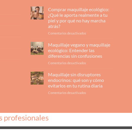
Comprar maquillaje ecológico:
¿Qué le aporta realmente a tu
piel y por qué no hay marcha
atrás?
en
Comentarios desactivados
Comprar
maquillaje
Maquillaje vegano y maquillaje
ecológico:
ecológico: Entender las
¿Qué
diferencias sin confusiones
le
en
Comentarios desactivados
aporta
Maquillaje
realmente
vegano
a
Maquillaje sin disruptores
y
tu
endocrinos: qué son y cómo
maquillaje
piel
evitarlos en tu rutina diaria
ecológico:
y
en
Comentarios desactivados
Entender
por
Maquillaje
las
qué
sin
diferencias
no
disruptores
sin
hay
endocrinos:
confusiones
marcha
s profesionales
qué
atrás?
son
y