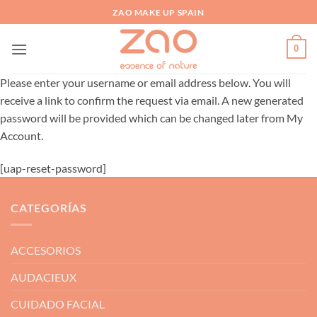
Saltar
ZAO MAKE UP SPAIN
al
contenido
0
Please enter your username or email address below. You will
receive a link to confirm the request via email. A new generated
password will be provided which can be changed later from My
Account.
[uap-reset-password]
CATEGORÍAS
ACCESORIOS
AUDACIEUX
CUIDADO FACIAL