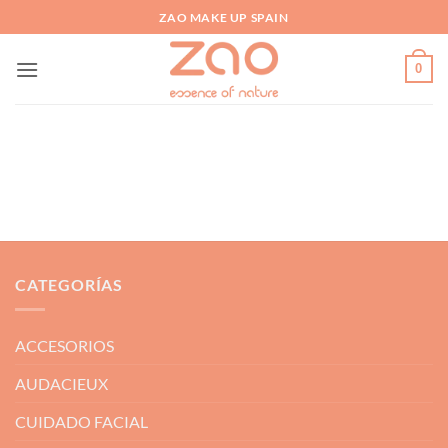
Saltar
ZAO MAKE UP SPAIN
al
contenido
0
CATEGORÍAS
ACCESORIOS
AUDACIEUX
CUIDADO FACIAL