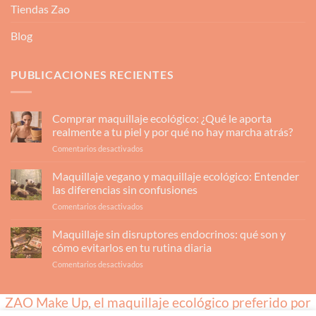
Tiendas Zao
Blog
PUBLICACIONES RECIENTES
Comprar maquillaje ecológico: ¿Qué le aporta
realmente a tu piel y por qué no hay marcha atrás?
en
Comentarios desactivados
Comprar
maquillaje
Maquillaje vegano y maquillaje ecológico: Entender
ecológico:
las diferencias sin confusiones
¿Qué
en
Comentarios desactivados
le
Maquillaje
aporta
vegano
Maquillaje sin disruptores endocrinos: qué son y
realmente
y
a
cómo evitarlos en tu rutina diaria
maquillaje
tu
en
Comentarios desactivados
ecológico:
piel
Maquillaje
Entender
y
sin
las
por
ZAO Make Up, el maquillaje ecológico preferido por
disruptores
diferencias
qué
endocrinos:
sin
no