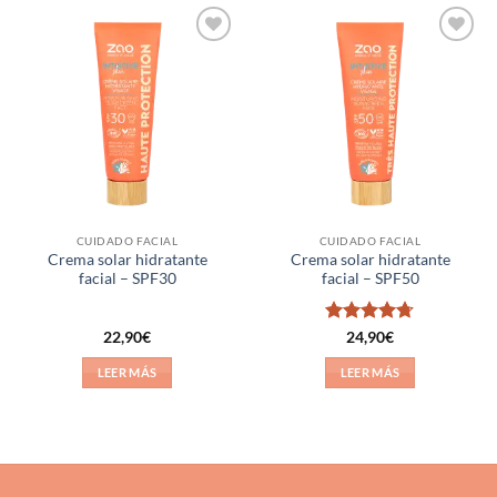
Añadir
Añadir
a la
a la
lista de
lista de
deseos
deseos
CUIDADO FACIAL
CUIDADO FACIAL
Crema solar hidratante
Crema solar hidratante
facial – SPF30
facial – SPF50
Valorado
22,90
€
24,90
€
con
4.67
de 5
LEER MÁS
LEER MÁS