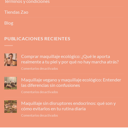
Términos y condiciones
Tiendas Zao
Blog
PUBLICACIONES RECIENTES
Comprar maquillaje ecológico: ¿Qué le aporta
realmente a tu piel y por qué no hay marcha atrás?
en
Comentarios desactivados
Comprar
maquillaje
Maquillaje vegano y maquillaje ecológico: Entender
ecológico:
las diferencias sin confusiones
¿Qué
en
Comentarios desactivados
le
Maquillaje
aporta
vegano
Maquillaje sin disruptores endocrinos: qué son y
realmente
y
a
cómo evitarlos en tu rutina diaria
maquillaje
tu
en
Comentarios desactivados
ecológico:
piel
Maquillaje
Entender
y
sin
las
por