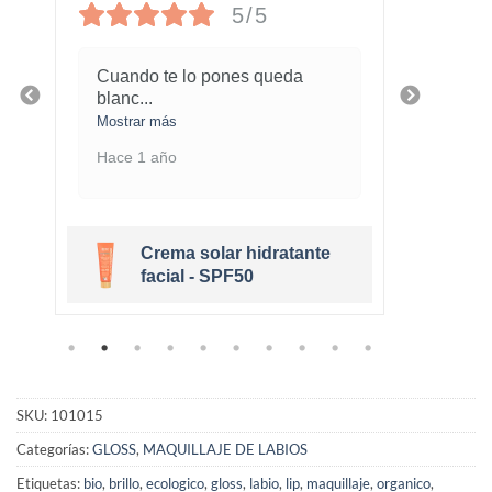
5/5
Cuando te lo pones queda
¡Este
blanc
...
marav
Mostrar más
Mostra
Hace 1 año
Hace 
Crema solar hidratante
r
facial - SPF50
SKU:
101015
Categorías:
GLOSS
,
MAQUILLAJE DE LABIOS
Etiquetas:
bio
,
brillo
,
ecologico
,
gloss
,
labio
,
lip
,
maquillaje
,
organico
,