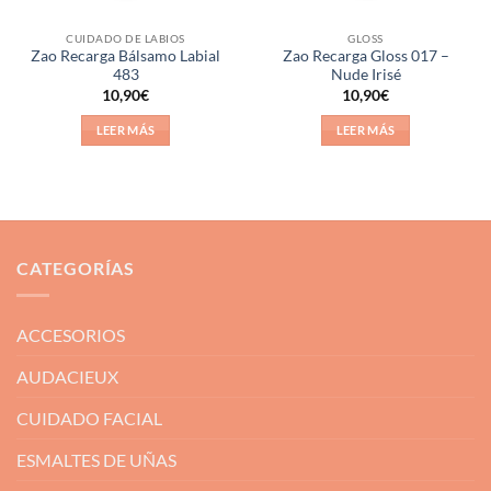
CUIDADO DE LABIOS
GLOSS
Zao Recarga Bálsamo Labial
Zao Recarga Gloss 017 –
483
Nude Irisé
10,90
€
10,90
€
LEER MÁS
LEER MÁS
CATEGORÍAS
ACCESORIOS
AUDACIEUX
CUIDADO FACIAL
ESMALTES DE UÑAS