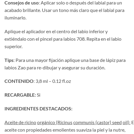
Consejos de uso
: Aplicar solo o después del labial para un
acabado brillante. Usar un tono más claro que el labial para
iluminarlo.
Aplique el aplicador en el centro del labio inferior y
extiéndalo con el pincel para labios 708. Repita en el labio
superior.
Tips
: Para una mayor fijación aplique una base de lápiz para
labios Zao para re-dibujar y asegurar su duración.
CONTENIDO
: 3,8 ml – 0.12 fl.oz
RECARGABLE:
Si
INGREDIENT
E
S
DESTACADOS
:
Aceite de ricino
orgánico (Ricinus
communis (castor) seed
oil):
E
aceite con propiedades emolientes suaviza la piel y la nutre,