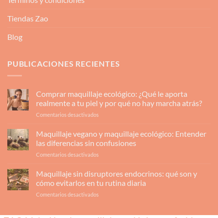
Tiendas Zao
Blog
PUBLICACIONES RECIENTES
Comprar maquillaje ecológico: ¿Qué le aporta
realmente a tu piel y por qué no hay marcha atrás?
en
Comentarios desactivados
Comprar
maquillaje
Maquillaje vegano y maquillaje ecológico: Entender
ecológico:
las diferencias sin confusiones
¿Qué
en
Comentarios desactivados
le
Maquillaje
aporta
vegano
Maquillaje sin disruptores endocrinos: qué son y
realmente
y
a
cómo evitarlos en tu rutina diaria
maquillaje
tu
en
Comentarios desactivados
ecológico:
piel
Maquillaje
Entender
y
sin
las
por