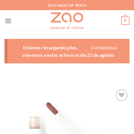
Saltar
ZAO MAKE UP SPAIN
al
contenido
0
Estamos recargando pilas,
Contáctanos
volvemos a estar activos el día 22 de agosto.
Añadir
a la
lista
de
deseos