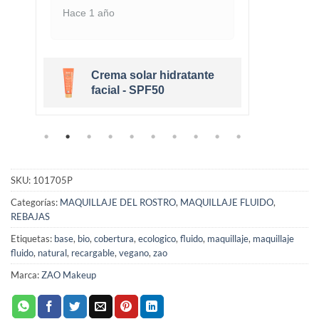
Hace 1 año
Hace 
Crema solar hidratante
r
facial - SPF50
SKU:
101705P
Categorías:
MAQUILLAJE DEL ROSTRO
,
MAQUILLAJE FLUIDO
,
REBAJAS
Etiquetas:
base
,
bio
,
cobertura
,
ecologico
,
fluido
,
maquillaje
,
maquillaje
fluido
,
natural
,
recargable
,
vegano
,
zao
Marca:
ZAO Makeup