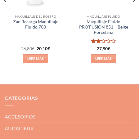
MAQUILLAJE DEL ROSTRO
MAQUILLAJE FLUIDO
Zao Recarga Maquillaje
Maquillaje Fluido
Fluido 703
PRO’FUSION 851 – Beige
Porcelana
El
El
Valorado
26,80
€
20,10
€
27,90
€
precio
precio
con
original
actual
2
de
LEER MÁS
LEER MÁS
era:
es:
5
26,80€.
20,10€.
CATEGORÍAS
ACCESORIOS
AUDACIEUX