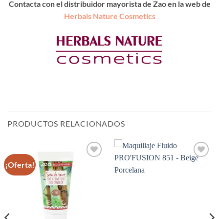
Contacta con el distribuidor mayorista de Zao en la web de
Herbals Nature Cosmetics
PRODUCTOS RELACIONADOS
¡Oferta!
Añadir
Añadir
a la
a la
lista de
lista de
deseos
deseos