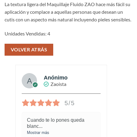
La textura ligera del Maquillaje Fluido ZAO hace más fácil su
aplicación y complace a aquellas personas que desean un
cutis con un aspecto más natural incluyendo pieles sensibles.
Unidades Vendidas: 4
VOLVER ATRÁS
Anónimo
Zaoista
5/5
Cuando te lo pones queda
¡Este
blanc
...
marav
Mostrar más
Mostra