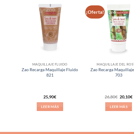
¡Oferta!
ñadir
Añadir
a la
a la
ista de
lista de
eseos
deseos
MAQUILLAJE FLUIDO
MAQUILLAJE DEL RO
Zao Recarga Maquillaje Fluido
Zao Recarga Maquillaje
821
703
El
25,90
€
26,80
€
20,10
€
precio
original
LEER MÁS
LEER MÁS
era:
e
26,80€.