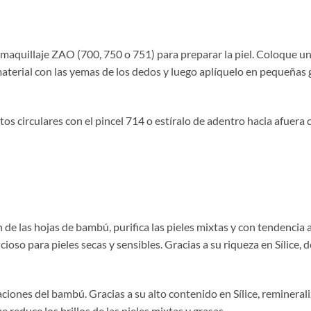
 maquillaje ZAO (700, 750 o 751) para preparar la piel. Coloque u
 material con las yemas de los dedos y luego aplíquelo en pequeñas
os circulares con el pincel 714 o estíralo de adentro hacia afuera 
de las hojas de bambú, purifica las pieles mixtas y con tendencia 
oso para pieles secas y sensibles. Gracias a su riqueza en Sílice, d
ciones del bambú. Gracias a su alto contenido en Sílice, reminerali
ue reduce los brillos de las pieles mixtas y grasas.