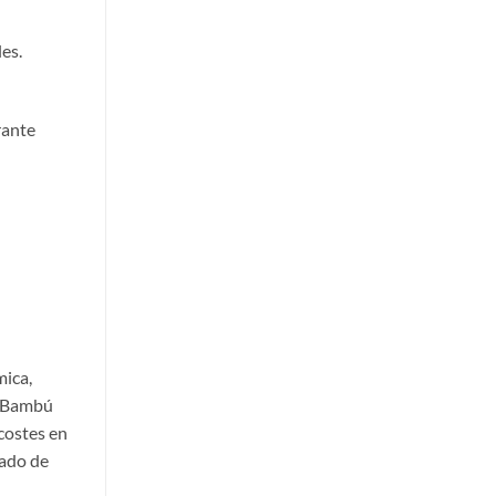
es.
rante
mica,
e Bambú
costes en
tado de