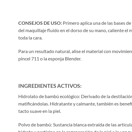
CONSEJOS DE USO:
Primero aplica una de las bases de
del maquillaje fluido en el dorso de su mano, caliente el
toda la cara.
Para un resultado natural, alise el material con movimient
pincel 711 o la esponja Blender.
INGREDIENTES ACTIVOS:
Hidrolato de bambú ecológico: Derivado de la destilación 
matificándolas. Hidratante y calmante, también es benefici
tacto suave en la piel.
Polvo de bambú: Sustancia blanca extraída de las articula
hidrata y participa en la regeneración de la piel a la vez q