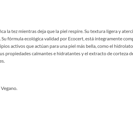
ca la tez mientras deja que la piel respire. Su textura ligera y ater
so. Su fórmula ecológica validad por Ecocert, está íntegramente co
ipios activos que actúan para una piel más bella, como el hidrolato
us propiedades calmantes e hidratantes y el extracto de corteza d
es.
y Vegano.