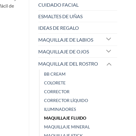
CUIDADO FACIAL
fácil de
ESMALTES DE UÑAS
IDEAS DE REGALO
MAQUILLAJE DE LABIOS
MAQUILLAJE DE OJOS
MAQUILLAJE DEL ROSTRO
ELISABETH L.
Raqu
BB CREAM
Zaoista
Zao
COLORETE
CORRECTOR
5/5
CORRECTOR LÍQUIDO
ILUMINADORES
¡Este sacapuntas es una
Me ha dejado 
MAQUILLAJE FLUIDO
maravi
...
cobe
...
Mostrar más
Mostrar más
MAQUILLAJE MINERAL
Hace 1 año
Hace 1 año
MAQUILLAJE STICK