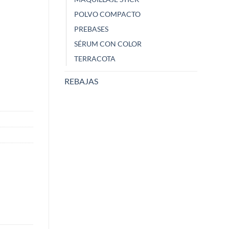
POLVO COMPACTO
PREBASES
Lápiz de
SÉRUM CON COLOR
Sacapuntas Zao
567 - B
TERRACOTA
REBAJAS