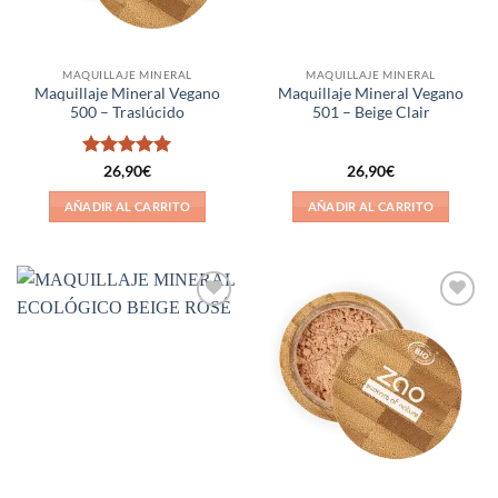
MAQUILLAJE MINERAL
MAQUILLAJE MINERAL
Maquillaje Mineral Vegano
Maquillaje Mineral Vegano
500 – Traslúcido
501 – Beige Clair
Valorado
26,90
€
26,90
€
con
5
de 5
AÑADIR AL CARRITO
AÑADIR AL CARRITO
Añadir
Añadir
a la
a la
lista de
lista de
deseos
deseos