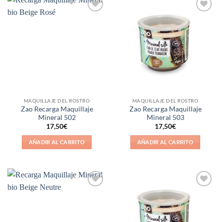
Añadir
Añadir
a la
a la
lista de
lista de
deseos
deseos
MAQUILLAJE DEL ROSTRO
MAQUILLAJE DEL ROSTRO
Zao Recarga Maquillaje
Zao Recarga Maquillaje
Mineral 502
Mineral 503
17,50
€
17,50
€
AÑADIR AL CARRITO
AÑADIR AL CARRITO
Añadir
Añadir
a la
a la
lista de
lista de
deseos
deseos