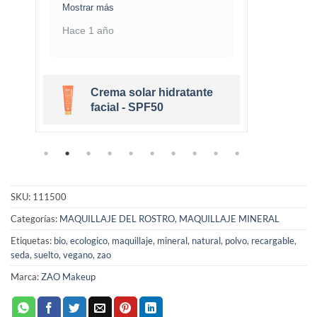
Mostrar más
Mostra
Hace 1 año
Hace 
Crema solar hidratante
r
facial - SPF50
SKU:
111500
Categorías:
MAQUILLAJE DEL ROSTRO
,
MAQUILLAJE MINERAL
Etiquetas:
bio
,
ecologico
,
maquillaje
,
mineral
,
natural
,
polvo
,
recargable
,
seda
,
suelto
,
vegano
,
zao
Marca:
ZAO Makeup