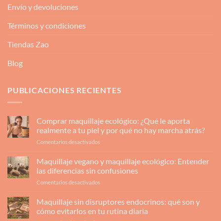
Envío y devoluciones
Términos y condiciones
Tiendas Zao
Blog
PUBLICACIONES RECIENTES
Comprar maquillaje ecológico: ¿Qué le aporta
realmente a tu piel y por qué no hay marcha atrás?
en
Comentarios desactivados
Comprar
maquillaje
Maquillaje vegano y maquillaje ecológico: Entender
ecológico:
las diferencias sin confusiones
¿Qué
en
Comentarios desactivados
le
Maquillaje
aporta
vegano
Maquillaje sin disruptores endocrinos: qué son y
realmente
y
a
cómo evitarlos en tu rutina diaria
maquillaje
tu