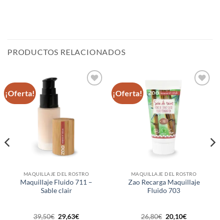
PRODUCTOS RELACIONADOS
¡Oferta!
¡Oferta!
Añadir
Añadir
a la
a la
lista de
lista de
deseos
deseos
MAQUILLAJE DEL ROSTRO
MAQUILLAJE DEL ROSTRO
Maquillaje Fluido 711 –
Zao Recarga Maquillaje
Sable clair
Fluido 703
El
El
El
El
39,50
€
29,63
€
26,80
€
20,10
€