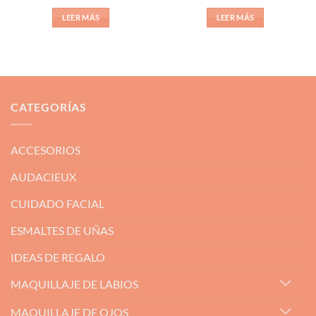
precio
precio
precio
precio
original
actual
original
actual
LEER MÁS
LEER MÁS
era:
es:
era:
es:
39,50€.
29,63€.
26,80€.
20,10€.
CATEGORÍAS
ACCESORIOS
AUDACIEUX
CUIDADO FACIAL
ESMALTES DE UÑAS
IDEAS DE REGALO
MAQUILLAJE DE LABIOS
MAQUILLAJE DE OJOS