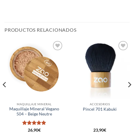
PRODUCTOS RELACIONADOS
Añadir
Añadir
a la
a la
lista de
lista de
deseos
deseos
MAQUILLAJE MINERAL
ACCESORIOS
Maquillaje Mineral Vegano
Pincel 701 Kabuki
504 – Beige Neutre
Valorado
26,90
€
23,90
€