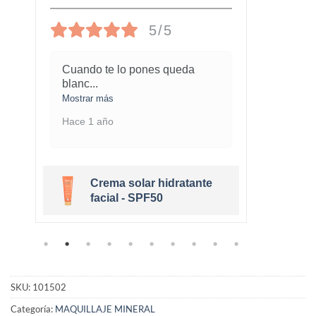
5/5
Cuando te lo pones queda
¡Este
blanc
...
marav
Mostrar más
Mostra
Hace 1 año
Hace 
Crema solar hidratante
r
facial - SPF50
SKU:
101502
Categoría:
MAQUILLAJE MINERAL