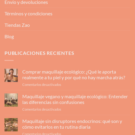
Envío y devoluciones
Términos y condiciones
Tiendas Zao
Blog
PUBLICACIONES RECIENTES
Comprar maquillaje ecológico: ¿Qué le aporta
realmente a tu piel y por qué no hay marcha atrás?
en
Comentarios desactivados
Comprar
maquillaje
Maquillaje vegano y maquillaje ecológico: Entender
ecológico:
las diferencias sin confusiones
¿Qué
en
Comentarios desactivados
le
Maquillaje
aporta
vegano
Maquillaje sin disruptores endocrinos: qué son y
realmente
y
a
cómo evitarlos en tu rutina diaria
maquillaje
tu
en
Comentarios desactivados
ecológico: