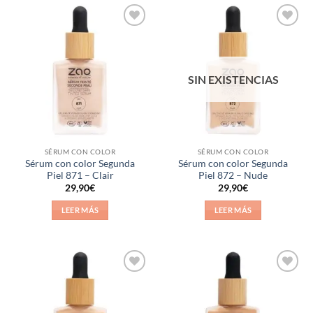
Añadir
Añadir
a la
a la
lista de
lista de
deseos
deseos
SIN EXISTENCIAS
SÉRUM CON COLOR
SÉRUM CON COLOR
Sérum con color Segunda
Sérum con color Segunda
Piel 871 – Clair
Piel 872 – Nude
29,90
€
29,90
€
LEER MÁS
LEER MÁS
Añadir
Añadir
a la
a la
lista de
lista de
deseos
deseos