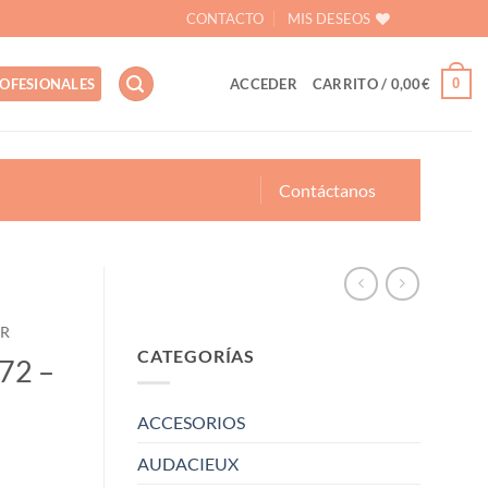
CONTACTO
MIS DESEOS
0
OFESIONALES
ACCEDER
CARRITO /
0,00
€
Contáctanos
OR
CATEGORÍAS
872 –
ACCESORIOS
AUDACIEUX