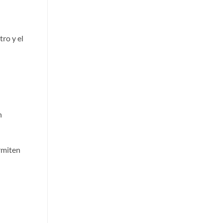
ro y el
n
rmiten