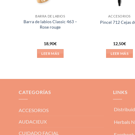
BARRA DE LABIOS
ACCESORIOS
464 –
Barra de labios Classic 463 –
Pincel 712 Cejas 
Rose rouge
18,90
€
12,50
€
LEER MÁS
LEER MÁS
CATEGORÍAS
LINKS
Distribui
ACCESORIOS
AUDACIEUX
Herbals N
CUIDADO FACIAL
Facebook