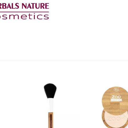
Añadir
Añadir
a la
a la
lista de
lista de
deseos
deseos