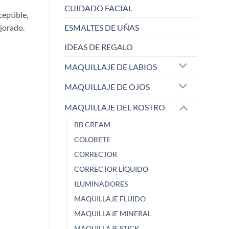
CUIDADO FACIAL
eptible,
jorado.
ESMALTES DE UÑAS
IDEAS DE REGALO
MAQUILLAJE DE LABIOS
MAQUILLAJE DE OJOS
MAQUILLAJE DEL ROSTRO
MARIA ANGELES
María
BB CREAM
Zaoista
Zao
COLORETE
CORRECTOR
5/5
CORRECTOR LÍQUIDO
ILUMINADORES
No suelo maquillarme, no me
Precioso color
MAQUILLAJE FLUIDO
gu
...
Hace 2 años
MAQUILLAJE MINERAL
Mostrar más
MAQUILLAJE STICK