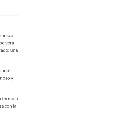
e busca
loe vera
tado: una
snuda”
inoso y
u fórmula
sa con la