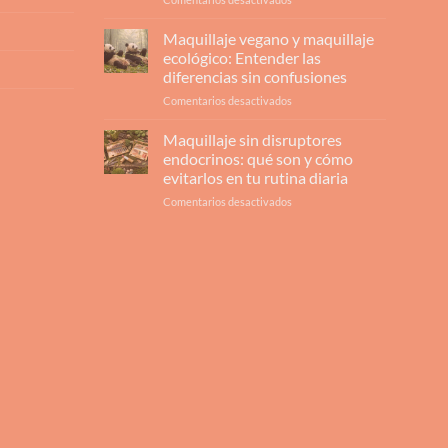
Comprar
maquillaje
Maquillaje vegano y maquillaje
ecológico:
ecológico: Entender las
¿Qué
diferencias sin confusiones
le
en
Comentarios desactivados
aporta
Maquillaje
realmente
vegano
a
Maquillaje sin disruptores
y
tu
endocrinos: qué son y cómo
maquillaje
piel
evitarlos en tu rutina diaria
ecológico:
y
en
Comentarios desactivados
Entender
por
Maquillaje
las
qué
sin
diferencias
no
disruptores
sin
hay
endocrinos:
confusiones
marcha
qué
atrás?
son
y
cómo
evitarlos
en
tu
rutina
diaria