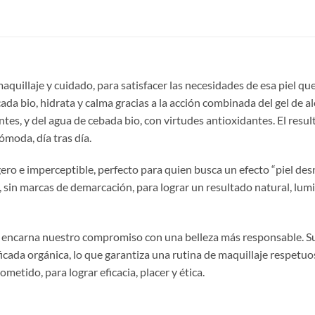
uillaje y cuidado, para satisfacer las necesidades de esa piel qu
cada bio, hidrata y calma gracias a la acción combinada del gel de a
tes, y del agua de cebada bio, con virtudes antioxidantes. El resul
moda, día tras día.
ero e imperceptible, perfecto para quien busca un efecto “piel de
l, sin marcas de demarcación, para lograr un resultado natural, lum
to encarna nuestro compromiso con una belleza más responsable. S
ficada orgánica, lo que garantiza una rutina de maquillaje respetuo
metido, para lograr eficacia, placer y ética.