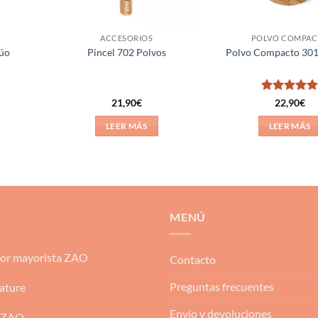
ACCESORIOS
POLVO COMPAC
dúo
Pincel 702 Polvos
Polvo Compacto 301 
Valorado
21,90
€
22,90
€
con
5
de 5
LEER MÁS
LEER MÁS
MENÚ
dor mayorista ZAO
Contacto
Preguntas frecuentes
ature
Envío y devoluciones
 ZAO