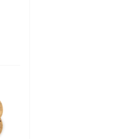
Añadir
a la
lista de
deseos