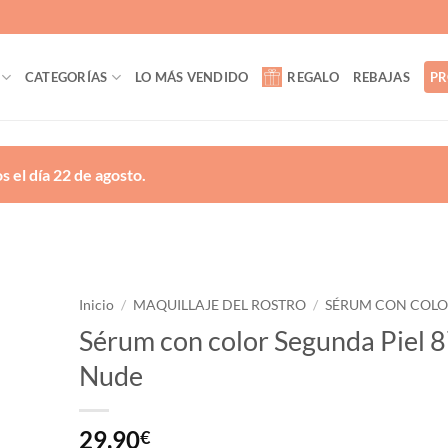
CATEGORÍAS
LO MÁS VENDIDO
REGALO
REBAJAS
PR
 el día 22 de agosto.
Inicio
/
MAQUILLAJE DEL ROSTRO
/
SÉRUM CON COL
Sérum con color Segunda Piel 
ñadir
Nude
a la
lista
de
eseos
29,90
€