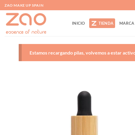
Saltar
ZAO MAKE UP SPAIN
al
contenido
INICIO
TIENDA
MARCA
Estamos recargando pilas, volvemos a estar activos
A
d