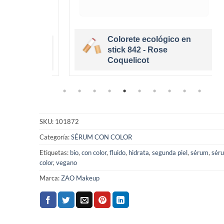
Colorete ecológico en
cológico
stick 842 - Rose
e
Coquelicot
SKU:
101872
Categoría:
SÉRUM CON COLOR
Etiquetas:
bio
,
con color
,
fluido
,
hidrata
,
segunda piel
,
sérum
,
sér
color
,
vegano
Marca:
ZAO Makeup