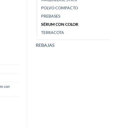
Hace 1 año
POLVO COMPACTO
PREBASES
SÉRUM CON COLOR
Zao recarga Maquillaje en
Barra de
TERRACOTA
stick 772
475 - R
REBAJAS
um con