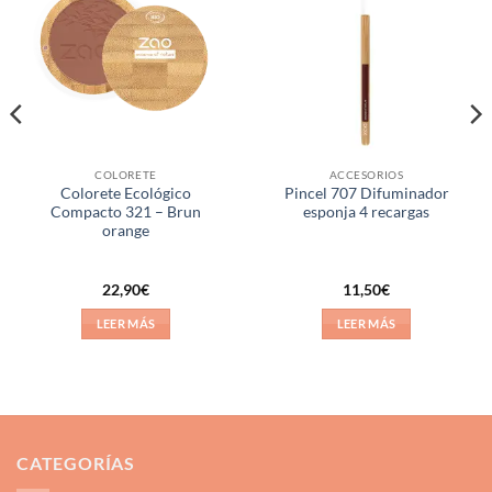
a la
a la
lista de
lista de
deseos
deseos
COLORETE
ACCESORIOS
Colorete Ecológico
Pincel 707 Difuminador
Compacto 321 – Brun
esponja 4 recargas
orange
22,90
€
11,50
€
LEER MÁS
LEER MÁS
CATEGORÍAS