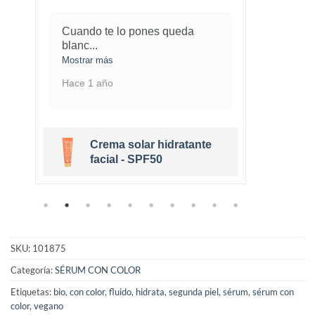
Cuando te lo pones queda
¡Este
blanc
...
marav
Mostrar más
Mostra
Hace 1 año
Hace 
Crema solar hidratante
r
facial - SPF50
SKU:
101875
Categoría:
SÉRUM CON COLOR
Etiquetas:
bio
,
con color
,
fluido
,
hidrata
,
segunda piel
,
sérum
,
sérum con
color
,
vegano