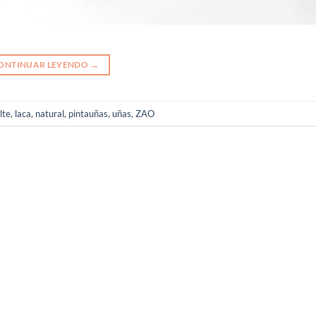
ONTINUAR LEYENDO
→
lte
,
laca
,
natural
,
pintauñas
,
uñas
,
ZAO