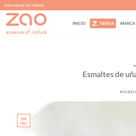
Saltar
ZAO MAKE UP SPAIN
al
contenido
INICIO
TIENDA
MARCA
M
Esmaltes de uña
POSTED
04
Ago