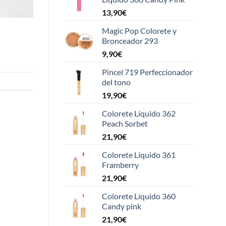
13,90
€
Magic Pop Colorete y
Bronceador 293
9,90
€
Pincel 719 Perfeccionador
del tono
19,90
€
Colorete Líquido 362
Peach Sorbet
21,90
€
Colorete Líquido 361
Framberry
21,90
€
Colorete Líquido 360
Candy pink
21,90
€