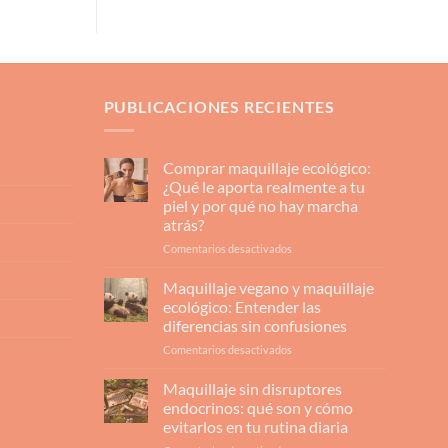
PUBLICACIONES RECIENTES
Comprar maquillaje ecológico:
¿Qué le aporta realmente a tu
piel y por qué no hay marcha
atrás?
en
Comentarios desactivados
Comprar
maquillaje
Maquillaje vegano y maquillaje
ecológico:
ecológico: Entender las
¿Qué
diferencias sin confusiones
le
en
Comentarios desactivados
aporta
Maquillaje
realmente
vegano
a
Maquillaje sin disruptores
y
tu
endocrinos: qué son y cómo
maquillaje
piel
evitarlos en tu rutina diaria
ecológico:
y