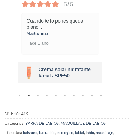
5/5
Cuando te lo pones queda
¡Este
blanc
...
marav
Mostrar más
Mostra
Hace 1 año
Hace 
Crema solar hidratante
r
facial - SPF50
SKU:
101415
Categorías:
BARRA DE LABIOS
,
MAQUILLAJE DE LABIOS
Etiquetas:
balsamo
,
barra
,
bio
,
ecologico
,
labial
,
labio
,
maquillaje
,