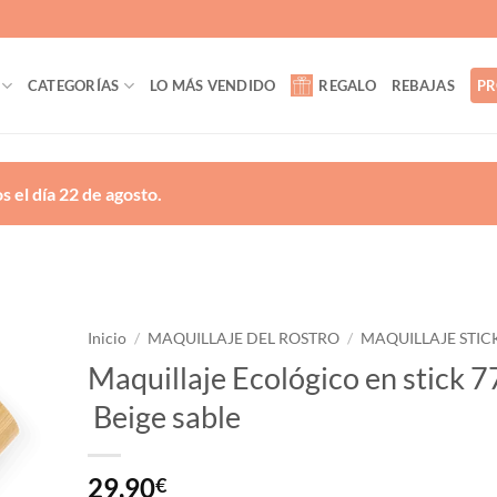
CATEGORÍAS
LO MÁS VENDIDO
REGALO
REBAJAS
PR
 el día 22 de agosto.
Inicio
/
MAQUILLAJE DEL ROSTRO
/
MAQUILLAJE STIC
Maquillaje Ecológico en stick 7
ñadir
Beige sable
a la
lista
de
eseos
29,90
€