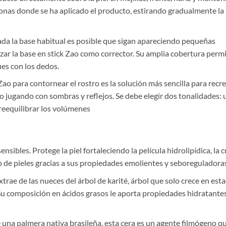
zonas donde se ha aplicado el producto, estirando gradualmente la
ada la base habitual es posible que sigan apareciendo pequeñas
izar la base en stick Zao como corrector. Su amplia cobertura perm
es con los dedos.
 Zao para contornear el rostro es la solución más sencilla para recre
ro jugando con sombras y reflejos. Se debe elegir dos tonalidades: 
reequilibrar los volúmenes
nsibles. Protege la piel fortaleciendo la película hidrolipídica, la c
o de pieles gracias a sus propiedades emolientes y seboreguladoras
trae de las nueces del árbol de karité, árbol que solo crece en est
 Su composición en ácidos grasos le aporta propiedades hidratantes
 una palmera nativa brasileña, esta cera es un agente filmógeno q