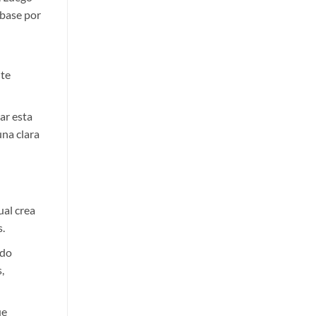
 base por
ite
ar esta
una clara
ual crea
.
ado
,
ue