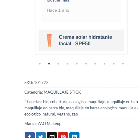
Mostrar más
Hace 1 año
Crema solar hidratante
eige Clair
facial - SPF50
SKU:
101773
Categoría:
MAQUILLAJE STICK
Etiquetas:
bio
,
cobertura
,
ecologico
,
maquillaje
,
maquillaje en bar
maquillaje en barra bio
,
maquillaje en barra ecologico
,
maquillaje 
ecologico
,
natural
,
vegano
,
zao
Marca:
ZAO Makeup