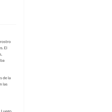
 rostro
s. El
s,
uba
s de la
n las
. Luego