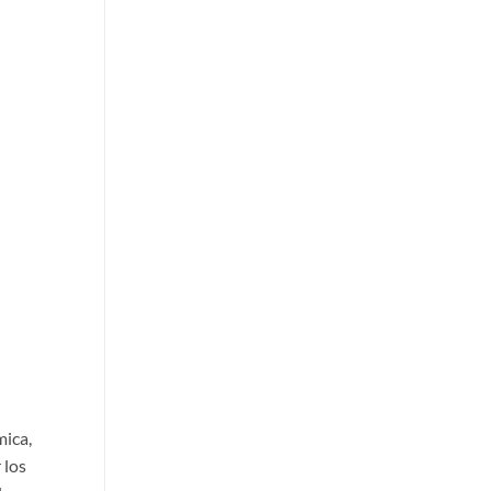
mica,
 los