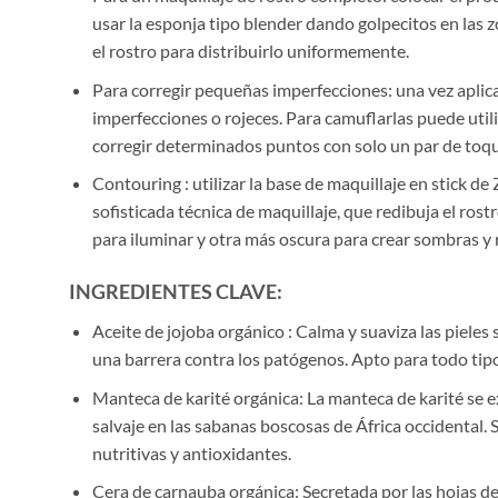
usar la esponja tipo blender dando golpecitos en las 
el rostro para distribuirlo uniformemente.
Para corregir pequeñas imperfecciones: una vez aplic
imperfecciones o rojeces. Para camuflarlas puede util
corregir determinados puntos con solo un par de toqu
Contouring : utilizar la base de maquillaje en stick de
sofisticada técnica de maquillaje, que redibuja el rost
para iluminar y otra más oscura para crear sombras y 
INGREDIE
N
TES CLAVE:
Aceite de jojoba orgánico : Calma y suaviza las pieles se
una barrera contra los patógenos. Apto para todo tip
Manteca de karité orgánica: La manteca de karité se ex
salvaje en las sabanas boscosas de África occidental.
nutritivas y antioxidantes.
Cera de carnauba orgánica: Secretada por las hojas de