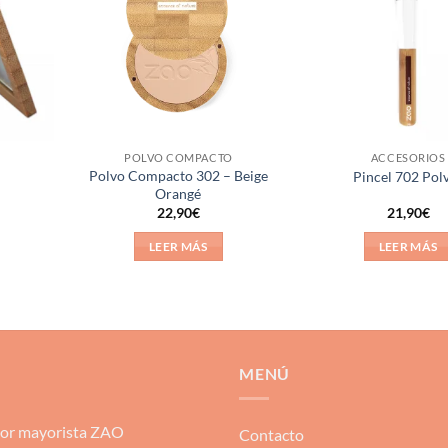
lista de
lista de
deseos
deseos
POLVO COMPACTO
ACCESORIOS
Polvo Compacto 302 – Beige
Pincel 702 Pol
Orangé
22,90
€
21,90
€
LEER MÁS
LEER MÁS
MENÚ
dor mayorista ZAO
Contacto