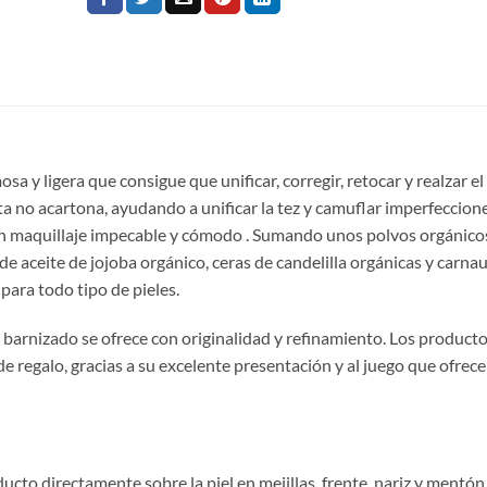
sa y ligera que consigue que unificar, corregir, retocar y realzar el
ta no acartona, ayudando a unificar la tez y camuflar imperfeccione
 un maquillaje impecable y cómodo . Sumando unos polvos orgánico
e aceite de jojoba orgánico, ceras de candelilla orgánicas y carna
ara todo tipo de pieles.
barnizado se ofrece con originalidad y refinamiento. Los producto
regalo, gracias a su excelente presentación y al juego que ofrece
ucto directamente sobre la piel en mejillas, frente, nariz y mentón