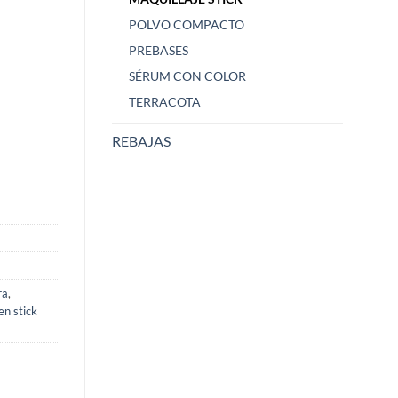
Mostrar más
Mostrar más
POLVO COMPACTO
Hace 1 año
Hace 1 año
PREBASES
SÉRUM CON COLOR
TERRACOTA
Lápiz de
Sacapuntas Zao
567 - B
REBAJAS
ra
,
en stick