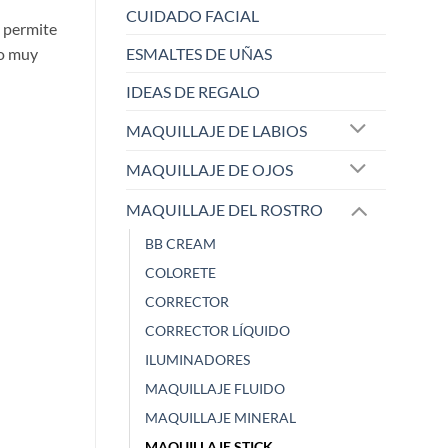
CUIDADO FACIAL
e permite
no muy
ESMALTES DE UÑAS
IDEAS DE REGALO
MAQUILLAJE DE LABIOS
MAQUILLAJE DE OJOS
MAQUILLAJE DEL ROSTRO
BB CREAM
ELISABETH L.
Raqu
COLORETE
Zaoista
Zao
CORRECTOR
CORRECTOR LÍQUIDO
5/5
ILUMINADORES
MAQUILLAJE FLUIDO
¡Este sacapuntas es una
Me ha dejado 
MAQUILLAJE MINERAL
maravi
...
cobe
...
MAQUILLAJE STICK