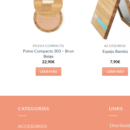
ista de
lista de
eseos
deseos
POLVO COMPACTO
ACCESORIOS
Polvo Compacto 303 – Brun
llaje
Espejo Bambú
Beige
22,90
€
7,90
€
LEER MÁS
LEER MÁS
CATEGORÍAS
LINKS
Distribui
ACCESORIOS