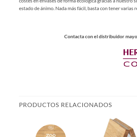
costes en envases de forma ecológica gracias a nuestro s
estado de ánimo. Nada más fácil, basta con tener varias re
Contacta con el distribuidor mayo
PRODUCTOS RELACIONADOS
ñadir
Añadir
a la
a la