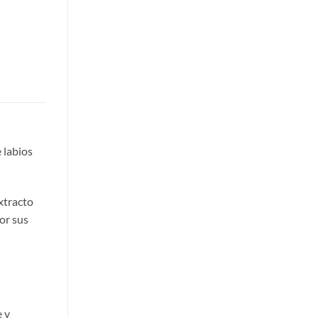
 labios
xtracto
or sus
e y