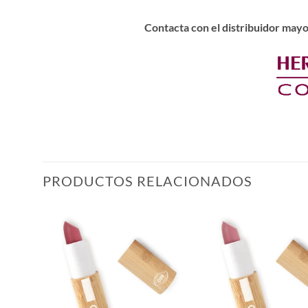
Contacta con el distribuidor mayo
PRODUCTOS RELACIONADOS
ñadir
Añadir
a la
a la
ista de
lista de
eseos
deseos