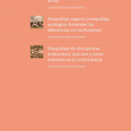
atrás?
en
Comentarios desactivados
Comprar
maquillaje
Maquillaje vegano y maquillaje
ecológico:
ecológico: Entender las
¿Qué
diferencias sin confusiones
le
en
Comentarios desactivados
aporta
Maquillaje
realmente
vegano
a
Maquillaje sin disruptores
y
tu
endocrinos: qué son y cómo
maquillaje
piel
evitarlos en tu rutina diaria
ecológico:
y
en
Comentarios desactivados
Entender
por
Maquillaje
las
qué
sin
diferencias
no
disruptores
sin
hay
endocrinos:
confusiones
marcha
qué
atrás?
son
y
cómo
evitarlos
en
tu
rutina
diaria