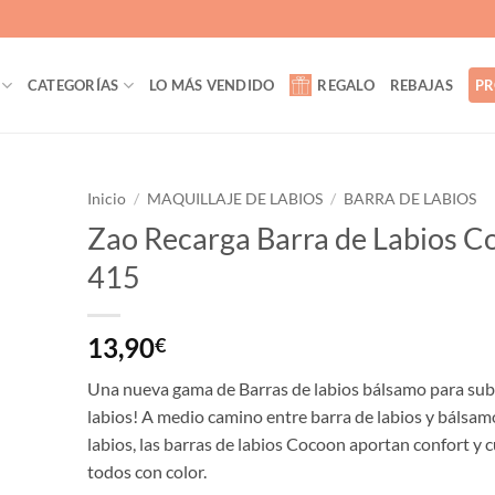
CATEGORÍAS
LO MÁS VENDIDO
REGALO
REBAJAS
PR
Inicio
/
MAQUILLAJE DE LABIOS
/
BARRA DE LABIOS
Zao Recarga Barra de Labios C
ñadir
415
a la
lista
de
eseos
13,90
€
Una nueva gama de Barras de labios bálsamo para sub
labios! A medio camino entre barra de labios y bálsam
labios, las barras de labios Cocoon aportan confort y 
todos con color.