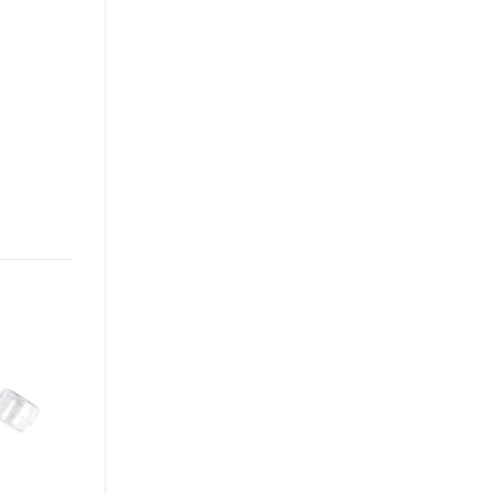
Añadir
a la
lista de
deseos