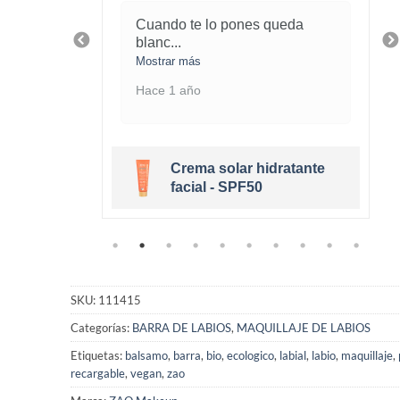
piel
Cuando te lo pones queda
blanc
...
Mostrar más
Hace 1 año
Crema solar hidratante
eige Clair
facial - SPF50
SKU:
111415
Categorías:
BARRA DE LABIOS
,
MAQUILLAJE DE LABIOS
Etiquetas:
balsamo
,
barra
,
bio
,
ecologico
,
labial
,
labio
,
maquillaje
,
recargable
,
vegan
,
zao