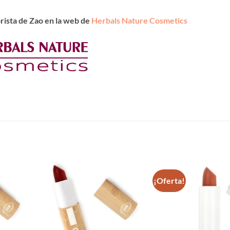
rista de Zao en la web de
Herbals Nature Cosmetics
¡Oferta!
Añadir
Añadir
a la
a la
lista de
lista de
deseos
deseos