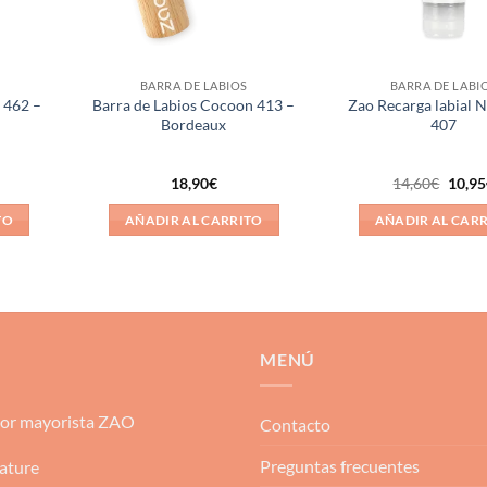
BARRA DE LABIOS
BARRA DE LABI
c 462 –
Barra de Labios Cocoon 413 –
Zao Recarga labial 
Bordeaux
407
El
18,90
€
14,60
€
10,95
preci
origin
TO
AÑADIR AL CARRITO
AÑADIR AL CAR
era:
14,60
MENÚ
dor mayorista ZAO
Contacto
Preguntas frecuentes
ature