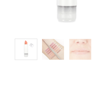
Anónimo
Elena V.
Zaoista
Zaoista
5/5
5/5