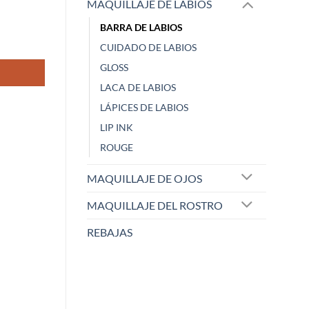
MAQUILLAJE DE LABIOS
BARRA DE LABIOS
CUIDADO DE LABIOS
GLOSS
LACA DE LABIOS
LÁPICES DE LABIOS
LIP INK
ROUGE
MAQUILLAJE DE OJOS
MAQUILLAJE DEL ROSTRO
ELISABETH L.
Raqu
REBAJAS
Zaoista
Zao
5/5