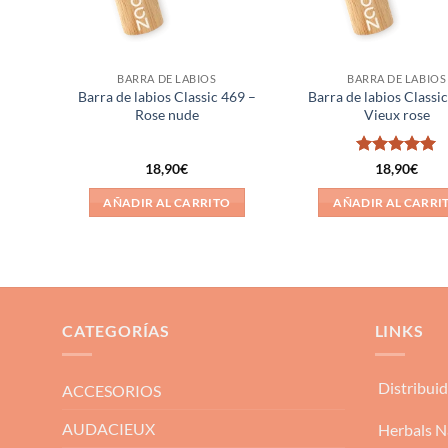
BARRA DE LABIOS
BARRA DE LABIOS
Barra de labios Classic 469 –
Barra de labios Classi
c 462
Rose nude
Vieux rose
Valorado
18,90
€
18,90
€
con
5
de 5
O
AÑADIR AL CARRITO
AÑADIR AL CARRI
CATEGORÍAS
LINKS
Distribui
ACCESORIOS
AUDACIEUX
Herbals N