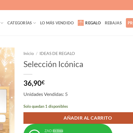
CATEGORÍAS
LO MÁS VENDIDO
REGALO
REBAJAS
PR
Inicio
/
IDEAS DE REGALO
Selección Icónica
ñadir
a la
lista
36,90
€
de
eseos
Unidades Vendidas: 5
Solo quedan 1 disponibles
AÑADIR AL CARRITO
ZAO
En línea