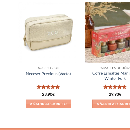
ñadir
Añadir
a la
a la
ista de
lista de
eseos
deseos
ACCESORIOS
ESMALTES DE UÑA
Cofre Esmaltes Mani
Neceser Precious (Vacío)
Winter Folk
Valorado
Valorado
23,90
€
29,90
€
con
5
de 5
con
5
de 5
O
AÑADIR AL CARRITO
AÑADIR AL CARRI