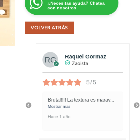
¿Necesitas ayuda? Chatea
con nosotros
VOLVER ATRÁS
az
Raquel Gormaz
Zaoista
5/5
 la
Brutal!!!! La textura es marav
...
Mostrar más
Hace 1 año