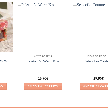
Añadir
Añadir
a la
a la
lista de
lista de
deseos
deseos
S
ACCESORIOS
IDEAS DE REGA
cura
Paleta dúo Warm Kiss
Selección Cout
16,90
€
29,90
€
TO
AÑADIR AL CARRITO
AÑADIR AL CAR