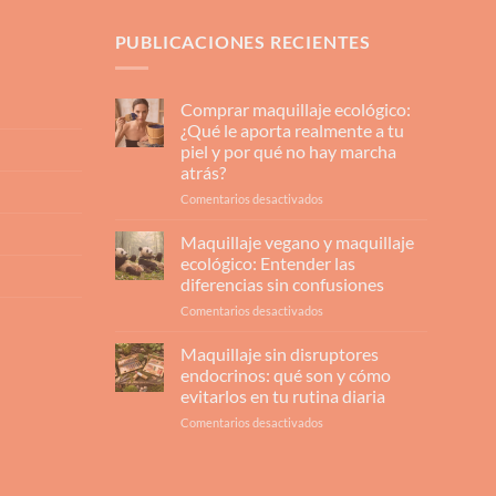
PUBLICACIONES RECIENTES
Comprar maquillaje ecológico:
¿Qué le aporta realmente a tu
piel y por qué no hay marcha
atrás?
en
Comentarios desactivados
Comprar
maquillaje
Maquillaje vegano y maquillaje
ecológico:
ecológico: Entender las
¿Qué
diferencias sin confusiones
le
en
Comentarios desactivados
aporta
Maquillaje
realmente
vegano
a
Maquillaje sin disruptores
y
tu
endocrinos: qué son y cómo
maquillaje
piel
evitarlos en tu rutina diaria
ecológico:
y
en
Comentarios desactivados
Entender
por
Maquillaje
las
qué
sin
diferencias
no
disruptores
sin
hay