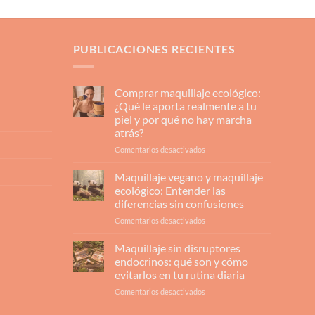
PUBLICACIONES RECIENTES
Comprar maquillaje ecológico:
¿Qué le aporta realmente a tu
piel y por qué no hay marcha
atrás?
en
Comentarios desactivados
Comprar
maquillaje
Maquillaje vegano y maquillaje
ecológico:
ecológico: Entender las
¿Qué
diferencias sin confusiones
le
en
Comentarios desactivados
aporta
Maquillaje
realmente
vegano
a
Maquillaje sin disruptores
y
tu
endocrinos: qué son y cómo
maquillaje
piel
evitarlos en tu rutina diaria
ecológico:
y
en
Comentarios desactivados
Entender
por
Maquillaje
las
qué
sin