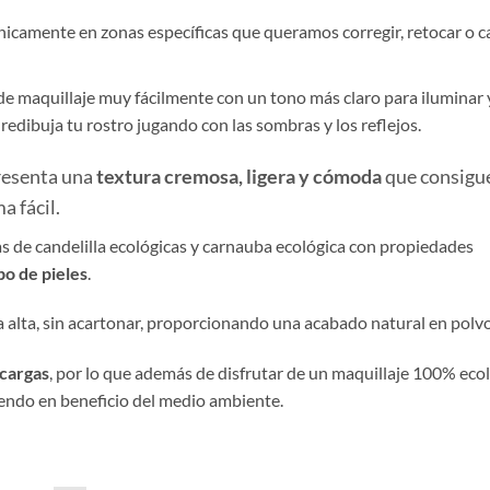
 únicamente en zonas específicas que queramos corregir, retocar o c
a de maquillaje muy fácilmente con un tono más claro para iluminar 
edibuja tu rostro jugando con las sombras y los reflejos.
resenta una
textura cremosa, ligera y cómoda
que consigu
a fácil.
as de candelilla ecológicas y carnauba ecológica con propiedades
po de pieles
.
a alta, sin acartonar, proporcionando una acabado natural en polvo
cargas
, por lo que además de disfrutar de un maquillaje 100% eco
endo en beneficio del medio ambiente.