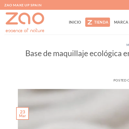
Saltar
ZAO MAKE UP SPAIN
al
contenido
INICIO
TIENDA
MARCA
M
Base de maquillaje ecológica e
POSTED 
23
Mar