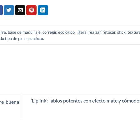
arra
,
base de maquillaje
,
corregir
,
ecologico
,
ligera
,
realzar
,
retocar
,
stick
,
textur
do tipo de pieles
,
unificar
.
‘Lip Ink’: labios potentes con efecto mate y cómodos
pre ‘buena