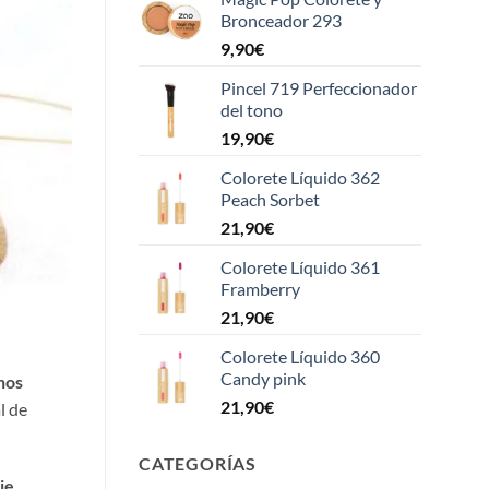
Bronceador 293
9,90
€
Pincel 719 Perfeccionador
del tono
19,90
€
Colorete Líquido 362
Peach Sorbet
21,90
€
Colorete Líquido 361
Framberry
21,90
€
Colorete Líquido 360
Candy pink
nos
21,90
€
l de
CATEGORÍAS
je