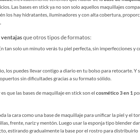
icios. Las bases en stick ya no son solo aquellos maquillajes compa
n los hay hidratantes, iluminadores y con alta cobertura, propor
.
s
ventajas
que otros tipos de formatos:
 En tan solo un minuto verás tu piel perfecta, sin imperfecciones y 
, los puedes llevar contigo a diario en tu bolso para retocarte. Y si
puertos sin dificultades gracias a su formato sólido.
 es que las bases de maquillaje en stick son el
cosmético 3 en 1
po
oda la cara como una base de maquillaje para unificar la piel y el to
llas, frente, nariz y mentón. Luego usar la esponja tipo blender d
to, estirando gradualmente la base por el rostro para distribuirlo