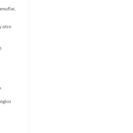
amuflar,
y otro
e
.
lógico