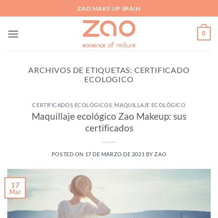
Saltar
ZAO MAKE UP SPAIN
al
contenido
0
ARCHIVOS DE ETIQUETAS:
CERTIFICADO
ECOLOGICO
CERTIFICADOS ECOLÓGICOS
,
MAQUILLAJE ECOLÓGICO
Maquillaje ecológico Zao Makeup: sus
certificados
POSTED ON
17 DE MARZO DE 2021
BY
ZAO
17
Mar