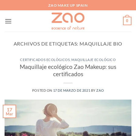
Saltar
ZAO MAKE UP SPAIN
al
contenido
0
ARCHIVOS DE ETIQUETAS:
MAQUILLAJE BIO
CERTIFICADOS ECOLÓGICOS
,
MAQUILLAJE ECOLÓGICO
Maquillaje ecológico Zao Makeup: sus
certificados
POSTED ON
17 DE MARZO DE 2021
BY
ZAO
17
Mar