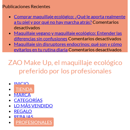
Publicaciones Recientes
Comprar maquillaje ecológico: ¿Qué le aporta realmente
a tu piel y por qué no hay marcha atrás?
Comentarios
en
desactivados
Comprar
Maquillaje vegano y maquillaje ecológico: Entender las
maquillaje
en
diferencias sin confusiones
Comentarios desactivados
ecológico:
Maqu
Maquillaje sin disruptores endocrinos: qué son y cómo
¿Qué
veg
en
evitarlos en tu rutina diaria
Comentarios desactivados
le
y
Maqu
aporta
maqu
sin
ZAO Make Up, el maquillaje ecológico
realmente
ecol
disr
preferido por los profesionales
a
Ent
endo
tu
las
qué
piel
dife
son
INICIO
y
sin
y
TIENDA
por
conf
cóm
MARCA
qué
evit
CATEGORÍAS
no
en
LO MÁS VENDIDO
hay
tu
REGALO
marcha
ruti
REBAJAS
atrás?
diar
PROFESIONALES