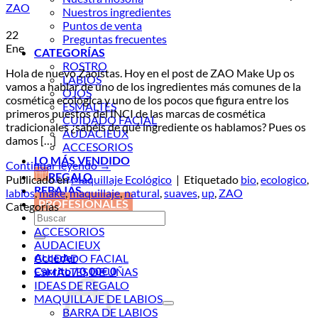
ZAO
Nuestros ingredientes
Puntos de venta
22
Preguntas frecuentes
Ene
CATEGORÍAS
ROSTRO
Hola de nuevo Zaoístas. Hoy en el post de ZAO Make Up os
LABIOS
vamos a hablar de uno de los ingredientes más comunes de la
OJOS
cosmética ecológica y uno de los pocos que figura entre los
ESMALTES
primeros puestos del INCI de las marcas de cosmética
CUIDADO FACIAL
tradicionales ¿sabéis de qué ingrediente os hablamos? Pues os
AUDACIEUX
damos […]
ACCESORIOS
LO MÁS VENDIDO
Continuar leyendo
→
REGALO
Publicado en
Maquillaje Ecológico
|
Etiquetado
bio
,
ecologico
,
REBAJAS
labios
,
make
,
maquillaje
,
natural
,
suaves
,
up
,
ZAO
PROFESIONALES
Categorías
Buscar
por:
ACCESORIOS
AUDACIEUX
Acceder
CUIDADO FACIAL
Carrito /
0,00
€
0
ESMALTES DE UÑAS
IDEAS DE REGALO
MAQUILLAJE DE LABIOS
BARRA DE LABIOS