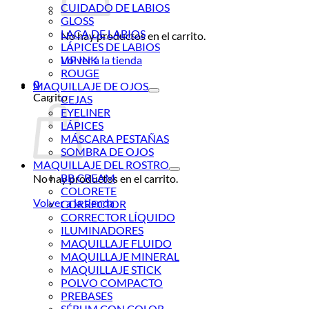
CUIDADO DE LABIOS
GLOSS
LACA DE LABIOS
No hay productos en el carrito.
LÁPICES DE LABIOS
Volver a la tienda
LIP INK
ROUGE
0
MAQUILLAJE DE OJOS
Carrito
CEJAS
EYELINER
LÁPICES
MÁSCARA PESTAÑAS
SOMBRA DE OJOS
MAQUILLAJE DEL ROSTRO
BB CREAM
No hay productos en el carrito.
COLORETE
Volver a la tienda
CORRECTOR
CORRECTOR LÍQUIDO
ILUMINADORES
MAQUILLAJE FLUIDO
MAQUILLAJE MINERAL
MAQUILLAJE STICK
POLVO COMPACTO
PREBASES
SÉRUM CON COLOR