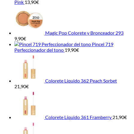
Pink
13,90
€
Magic Pop Colorete y Bronceador 293
9,90
€
Pincel 719
Perfeccionador del tono
19,90
€
Colorete Líquido 362 Peach Sorbet
21,90
€
Colorete Líquido 361 Framberry
21,90
€