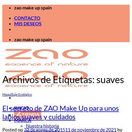
Saltar
zao make up spain
al
CONTACTO
contenido
MIS DESEOS
zao make up spain
Archivos de Etiquetas:
suaves
Maquillaje Ecológico
El secreto de ZAO Make Up para unos
INICIO
TIENDA
labios suaves y cuidados
MARCA
Nuestra historia
Posted on
22 de enero de 2015
11 de noviembre de 2021
by
Nuestra filosofía