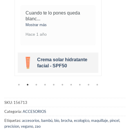
Cuando te lo pones queda
¡Este
blanc
...
marav
Mostrar más
Mostra
Hace 1 año
Hace 
Crema solar hidratante
r
facial - SPF50
SKU:
156713
Categoría:
ACCESORIOS
Etiquetas:
accesorios
,
bambú
,
bio
,
brocha
,
ecologico
,
maquillaje
,
pincel
,
precision
,
vegano
,
zao