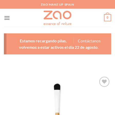
Saltar
ZAO MAKE UP SPAIN
al
contenido
0
Estamos recargando pilas,
Contáctanos
volvemos a estar activos el día 22 de agosto.
Añadir
a la
lista
de
deseos