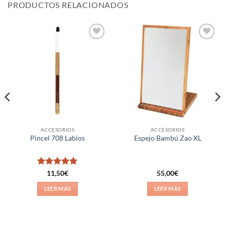
PRODUCTOS RELACIONADOS
Añadir
Añadir
a la
a la
lista de
lista de
deseos
deseos
ACCESORIOS
ACCESORIOS
Pincel 708 Labios
Espejo Bambú Zao XL
Valorado
11,50
€
55,00
€
con
5
de 5
LEER MÁS
LEER MÁS