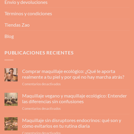
Envío y devoluciones
Términos y condiciones
Tiendas Zao
Blog
PUBLICACIONES RECIENTES
Comprar maquillaje ecológico: ¿Qué le aporta
realmente a tu piel y por qué no hay marcha atrás?
en
Comentarios desactivados
Comprar
maquillaje
Maquillaje vegano y maquillaje ecológico: Entender
ecológico:
las diferencias sin confusiones
¿Qué
en
Comentarios desactivados
le
Maquillaje
aporta
vegano
Maquillaje sin disruptores endocrinos: qué son y
realmente
y
a
cómo evitarlos en tu rutina diaria
maquillaje
tu
en
Comentarios desactivados
ecológico: