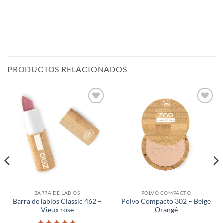
PRODUCTOS RELACIONADOS
Añadir
Añadir
a la
a la
lista de
lista de
deseos
deseos
BARRA DE LABIOS
POLVO COMPACTO
Barra de labios Classic 462 –
Polvo Compacto 302 – Beige
Vieux rose
Orangé