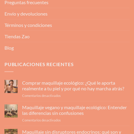
Preguntas frecuentes
Envío y devoluciones
Términos y condiciones
Tiendas Zao
Blog
PUBLICACIONES RECIENTES
Comprar maquillaje ecológico: ¿Qué le aporta
realmente a tu piel y por qué no hay marcha atrás?
en
Comentarios desactivados
Comprar
maquillaje
Maquillaje vegano y maquillaje ecológico: Entender
ecológico:
las diferencias sin confusiones
¿Qué
en
Comentarios desactivados
le
Maquillaje
aporta
vegano
Maquillaje sin disruptores endocrinos: qué son y
realmente