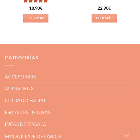
Valorado
18,90
€
22,90
€
con
5
de 5
LEER MÁS
LEER MÁS
CATEGORÍAS
ACCESORIOS
AUDACIEUX
CUIDADO FACIAL
ESMALTES DE UÑAS
IDEAS DE REGALO
MAQUILLAJE DE LABIOS