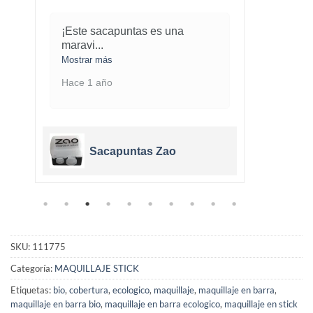
¡Este sacapuntas es una
Me ha
maravi
...
cobe
.
Mostrar más
Mostra
Hace 1 año
Hace 
Sacapuntas Zao
SKU:
111775
Categoría:
MAQUILLAJE STICK
Etiquetas:
bio
,
cobertura
,
ecologico
,
maquillaje
,
maquillaje en barra
,
maquillaje en barra bio
,
maquillaje en barra ecologico
,
maquillaje en stick