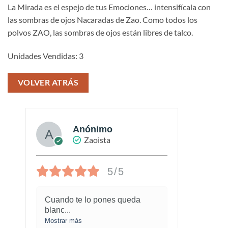
La Mirada es el espejo de tus Emociones… intensifícala con
las sombras de ojos Nacaradas de Zao. Como todos los
polvos ZAO, las sombras de ojos están libres de talco.
Unidades Vendidas: 3
VOLVER ATRÁS
Anónimo
Zaoista
5/5
Cuando te lo pones queda
¡Este
blanc
...
marav
Mostrar más
Mostra