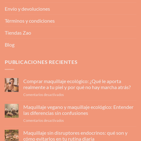
Envío y devoluciones
Términos y condiciones
Tiendas Zao
Blog
PUBLICACIONES RECIENTES
Comprar maquillaje ecológico: ¿Qué le aporta
realmente a tu piel y por qué no hay marcha atrás?
en
Comentarios desactivados
Comprar
maquillaje
Maquillaje vegano y maquillaje ecológico: Entender
ecológico:
las diferencias sin confusiones
¿Qué
en
Comentarios desactivados
le
Maquillaje
aporta
vegano
Maquillaje sin disruptores endocrinos: qué son y
realmente
y
a
cómo evitarlos en tu rutina diaria