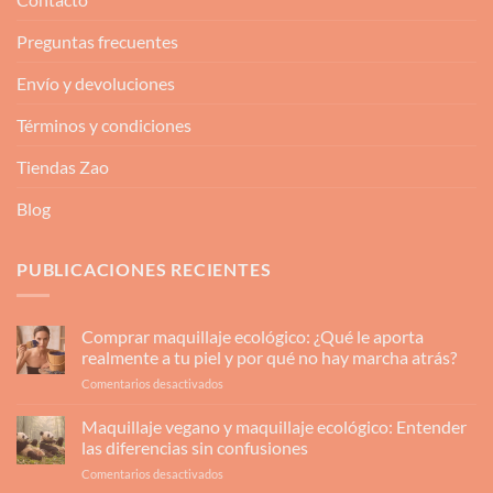
Preguntas frecuentes
Envío y devoluciones
Términos y condiciones
Tiendas Zao
Blog
PUBLICACIONES RECIENTES
Comprar maquillaje ecológico: ¿Qué le aporta
realmente a tu piel y por qué no hay marcha atrás?
en
Comentarios desactivados
Comprar
maquillaje
Maquillaje vegano y maquillaje ecológico: Entender
ecológico:
las diferencias sin confusiones
¿Qué
en
Comentarios desactivados
le
Maquillaje