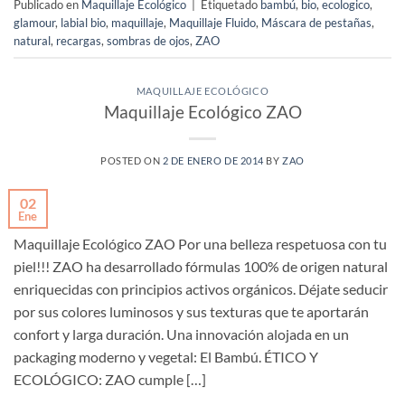
Publicado en
Maquillaje Ecológico
|
Etiquetado
bambú
,
bio
,
ecologico
,
glamour
,
labial bio
,
maquillaje
,
Maquillaje Fluido
,
Máscara de pestañas
,
natural
,
recargas
,
sombras de ojos
,
ZAO
MAQUILLAJE ECOLÓGICO
Maquillaje Ecológico ZAO
POSTED ON
2 DE ENERO DE 2014
BY
ZAO
02
Ene
Maquillaje Ecológico ZAO Por una belleza respetuosa con tu
piel!!! ZAO ha desarrollado fórmulas 100% de origen natural
enriquecidas con principios activos orgánicos. Déjate seducir
por sus colores luminosos y sus texturas que te aportarán
confort y larga duración. Una innovación alojada en un
packaging moderno y vegetal: El Bambú. ÉTICO Y
ECOLÓGICO: ZAO cumple […]