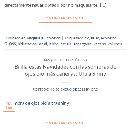
directamente hayas optado por no maquillarte. […]
CONTINUAR LEYENDO
→
Publicado en
Maquillaje Ecológico
|
Etiquetado
bio
,
brillo
,
ecologico
,
GLOSS
,
hidratacion
,
labial
,
labios
,
natural
,
recargable
,
vegano
,
volumen
MAQUILLAJE ECOLÓGICO
Brilla estas Navidades con las sombras de
ojos bio más cañeras: Ultra Shiny
POSTED ON
3 DE ENERO DE 2022
BY
ZAO
03
Ene
CONTINUAR LEYENDO
→