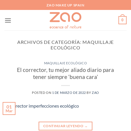
Saltar
ZAO MAKE UP SPAIN
al
contenido
0
ARCHIVOS DE CATEGORÍA:
MAQUILLAJE
ECOLÓGICO
MAQUILLAJE ECOLÓGICO
El corrector, tu mejor aliado diario para
tener siempre ‘buena cara’
POSTED ON
1 DE MARZO DE 2022
BY
ZAO
01
Mar
CONTINUAR LEYENDO
→